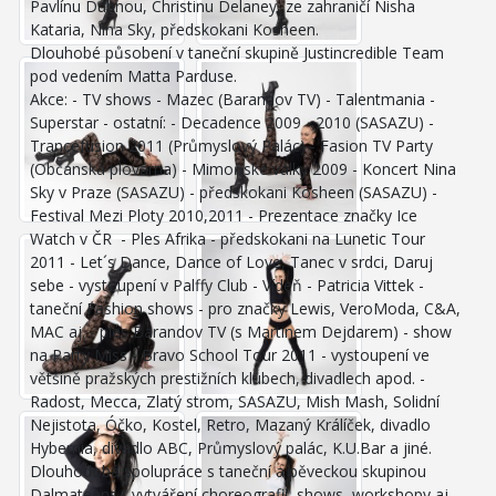
Pavlínu Dubnou, Christinu Delaney, ze zahraničí Nisha
Kataria, Nina Sky, předskokani Kosheen.
Dlouhobé působení v taneční skupině Justincredible Team
pod vedením Matta Parduse.
Akce: - TV shows - Mazec (Barandov TV) - Talentmania -
Superstar - ostatní: - Decadence 2009 - 2010 (SASAZU) -
Trancefusion 2011 (Průmyslový Palác) - Fasion TV Party
(Občanská plovárna) - Mimoňské války 2009 - Koncert Nina
Sky v Praze (SASAZU) - předskokani Kosheen (SASAZU) -
Festival Mezi Ploty 2010,2011 - Prezentace značky Ice
Watch v ČR - Ples Afrika - předskokani na Lunetic Tour
2011 - Let´s Dance, Dance of Love, Tanec v srdci, Daruj
sebe - vystoupení v Palffy Club - Vídeň - Patricia Vittek -
taneční Fashion shows - pro značky Lewis, VeroModa, C&A,
MAC aj. - ples Barandov TV (s Martinem Dejdarem) - show
na Party Miss - Bravo School Tour 2011 - vystoupení ve
většině pražských prestižních klubech, divadlech apod. -
Radost, Mecca, Zlatý strom, SASAZU, Mish Mash, Solidní
Nejistota, Óčko, Kostel, Retro, Mazaný Králíček, divadlo
Hybernia, divadlo ABC, Průmyslový palác, K.U.Bar a jiné.
Dlouhodobá spolupráce s taneční a pěveckou skupinou
Dalmateens - vytváření choreografií, shows, workshopy aj.