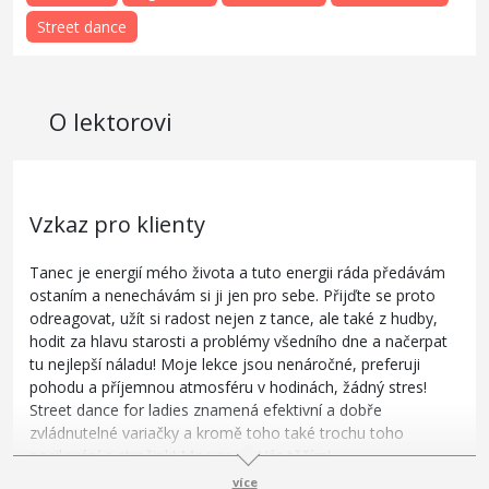
Street dance
O lektorovi
Vzkaz pro klienty
Tanec je energií mého života a tuto energii ráda předávám
ostaním a nenechávám si ji jen pro sebe. Přijďte se proto
odreagovat, užít si radost nejen z tance, ale také z hudby,
hodit za hlavu starosti a problémy všedního dne a načerpat
tu nejlepší náladu! Moje lekce jsou nenáročné, preferuji
pohodu a příjemnou atmosféru v hodinách, žádný stres!
Street dance for ladies znamená efektivní a dobře
zvládnutelné variačky a kromě toho také trochu toho
posilování a strečink! Moc se na Vás těším!
více