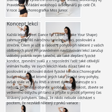
Pravidelné pořádání wokshopů či seminářů po celé ČR.
V roce 2011 choreografka Miss Junior.
Koncept lekcí
Každá lekce Street Dance for Ladies (Make Your Shape)
zahrnuje nepříliš náročnou taneční variaci, posilování a
strečink. Cílem je užít si radost z pohybu při některé z vašich
oblíbených písní! Při pravidelném navštěvování lekcí zaručuji
viditelný pokrok nejen taneční, ale také zlepšení fyzické
kondice, zpevnění svalů a v neposlední řadě také citlivější
vnímání hudby. Ve svých lekcích kladu důraz také na
posilování a udržování dobré fyzické kondice.Choreografie
budou obsahovat kromě jiných také ženské sexy pohyby,
avšak stále ve stylu RNB a street dance! Zatancujte si s
radostí, projevte a objevte v sobě svou ženskost, zbavte se
veškerého ostychu při tanci a přijďte si prožit příjemný čas
strávený pohybem. Slibuji, že nikdo nebude odcházet s
pocitem, že nezvládl některý z prvků variace