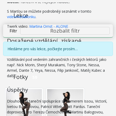
Motto:
Tancem k té nejlepší náladě!
S Marťou se můžete podrobněji seznámit v tomto
Lekce
videomedailonku
.
Twerk video:
Martina Ornst - ALONE
Rozbalit filtr
Filtr
Dosažené vzdělání, získané
certifikáty opravňující k výuce
Hledáme pro vás lekce, počkejte prosím…
Vzdělávání pod vedením zahraničních i českých lektorů jako
např. Nick Morin, Sheryl Murakami, Tony Stone, Nessa,
Armel, Dante 7, Yeya, Nessa, Filip Jankovič, Matěj Kubec a
Fotky
další.
59
Úspěchy
Dlouhodobá taneční spolupráce se Samerem Issou, Victorií,
Ivetou Bartošovou, Patricií Vittek, Matt Pardus. Taneční
doprovody pro Terezu Černochovou, Martinu Balogovou,