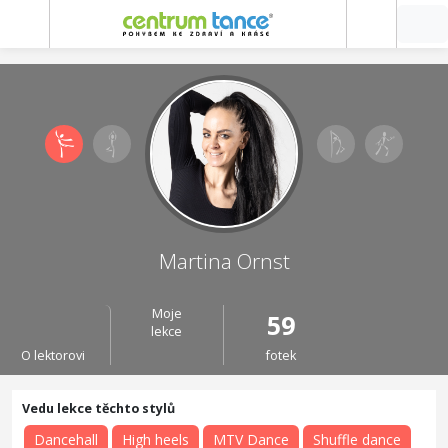
Martina Ornst
Moje
59
lekce
O lektorovi
fotek
Dancehall
High heels
MTV Dance
Shuffle dance