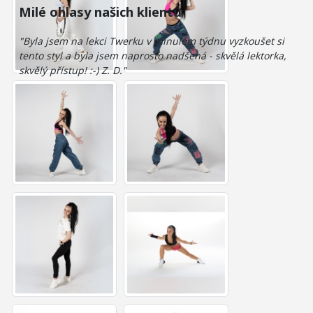
Milé ohlasy našich klientů
"Byla jsem na lekci Twerku v minulém týdnu vyzkoušet si
tento styl a byla jsem naprosto nadšená - skvělá lektorka,
skvělý přístup! :-) Z. D."