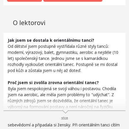
O lektorovi
Jak jsem se dostala k orientálnímu tanci?
Od dětství jsem postupně vystřídala různé styly tanců:
moderní, výrazový, balet, gymnastiku, aerobic a nejdéle (10
let) společenský tance. Jednou jsme se s kamarádkou
rozhodly vyzkoušet orientální tanec. Postupně se mi dostal
pod kůži a zůstala jsem u něj až doteď.
Proč jsem si zvolila zrovna orientální tanec?
Byla jsem nespokojená se svojí váhou i postavou. Chodila
jsem na aerobic, ale měla jsem problémy to "udýchat". Z
různých zdrojů jsem se dozvěděla, že orientální tanec je
výborný na formování postavy a není náročný na fyzičku.
Teď to mohu potvrdit, jak se mi postava začala měnit k
více
lepšímu, více jsem se sama sobě líbila, opět jsem získala
sebevědomí a připadala si žensky. Při orientálním tanci cítím