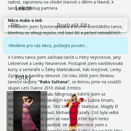
radost, zapomenu na všední starosti s dětmi a hlavně, k
Lekce
tanci nepotřebuji partnera.
Něco málo o mě:
Rozbalit filtr
Filtr
Povoláním jsem fyzioterapeutka a kromě orientálního tance,
kterému se věnuji nejvíce, mě baví šití a pečení netradičních
dortů.
Hledáme pro vás lekce, počkejte prosím…
Moje taneční vzdělání a úspěchy:
V Centru tance jsem začínala tančit u Petry Vejrostové, Jany
Leitnerové a Lenky Neunerové. Postupně jsem navštěvovala
kurzy a semináře u Šárky Martinákové, Káti Krejčové, Lenky
Zychové a Karolíny Idrisové. Od roku 2008 jsem členkou
Fotky
26
taneční skupiny
"Raks Sultana"
, se kterou jsme na soutěži
skupin Lets´Dance 2010 získali 3.místo.
V roce 2009 na festivalu Nilegroup v Káhiře jsem se
zúčastnila seminářů skvělých lektorů jako Lubna Emam,
Mahmoud Reda, Nour, Tito Seif, Wael Mansour, Magdy El
Leisy, Khaled Mahmoud, Mohamed Kazafy. Což byla velká
zkušenost a hodně jsem se naučila. Určitě bych tento
festival chtěla zase navštívit. Ve stejném roce jsem s
kamarádkou založila taneční skupinu Safína. Na soutěži Miss