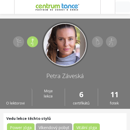
Petra Záveská
Moje
6
11
lekce
O lektorovi
certifikátů
fotek
Power jóga
Víkendový pobyt
Vitální jóga