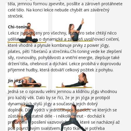
těla, jemnou formou zpevníte, posílíte a zároveň protáhnete
celé tělo. Na konci lekce nebude chybět ani závěrečný
strečink.
Chi-toning
Lekce jsou určeny pro všechny, kteří pro sebe chtějí něco
udělat. Jedná se o dynamické a zároveň uvolňovací cvičení,
které vhodně a plynule kombinuje prvky z power jógy,
pilates, pěti Tibeťanů a strečinku.Chi-toning vede ke zlepšení
síly, rovnováhy, pohyblivosti a vnitřní energie, zlepšuje také
držení těla, ohebnost a dýchání. Lekce probíhá v doprovodu
příjemné hudby, která dotváří celkový požitek z pohybu.
Jin jóga
Jedná se o opravdu velmi jemnou a klidnou jógu vhodnou
pro každý věk. Dalo by se říci, že je jin jóga je protipól
dynamických stylů jógy a současně jejich dobrý
doplněk. Díky výdrži v jednotlitvých pozicích, ve kterých se
zůstává podstatně déle - i několik minut - dochází k
procvičení a posílení vazivových tkání, které se nacházejí až
pod povrchovým svalstvem. I tyto tkáně je potřeba