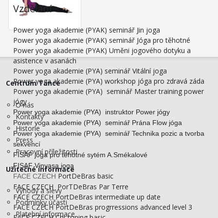
Vzdělání
Power yoga akademie (PYAK) seminář Jin joga
Power yoga akademie (PYAK) seminář Jóga pro těhotné
Power yoga akademie (PYAK) Uměni jogového dotyku a
asistence v asanách
Power yoga akademie (PYA) seminář Vitální joga
Power yoga akademie (PYA) workshop jóga pro zdravá záda
Centrum Tance
Power yoga akademie (PYA) seminář Master training power
jógy
O nás
Power yoga akademie (PYA) instruktor Power jógy
Kontakty
Power yoga akademie (PYA) seminář Prána Flow jóga
Historie
Power yoga akademie (PYA) seminář Technika pozic a tvorba
Press
sekvencí
Pracovní příležitosti
FISAF joga pro těhotné sytém A.Smékalové
FISAF Vinyasa joga
Užitečné informace
PortDeBras basic
FACE CZECH
FACE CZECH PorTDeBras Par Terre
Výhody a slevy
FACE CZECH PortDeBras intermediate up date
Podmínky účasti
FACE CZECH PortDeBras progrressions advanced level 3
Platební informace
FACE CZECH Chi-toning basic