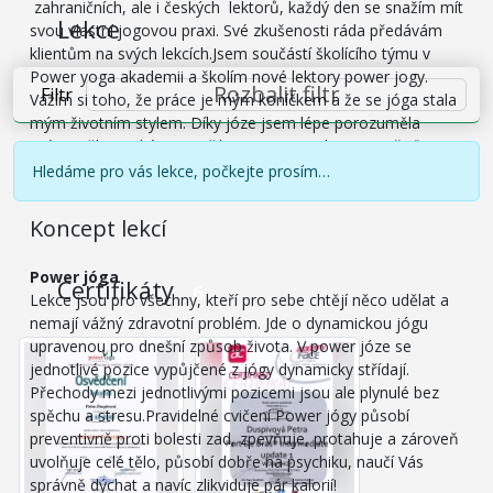
zahraničních, ale i českých lektorů, každý den se snažím mít
Lekce
svou vlastní jogovou praxi. Své zkušenosti ráda předávám
klientům na svých lekcích.Jsem součástí školícího týmu v
Power yoga akademii a školím nové lektory power jogy.
Rozbalit filtr
Filtr
Vážím si toho, že práce je mým koníčkem a že se jóga stala
mým životním stylem. Díky józe jsem lépe porozuměla
svému tělu a také se naučila "vypnout" relaxovat. Přijďte to
vyzkoušet i Vy! Těším se na Vás!
Hledáme pro vás lekce, počkejte prosím…
Koncept lekcí
Power jóga
Certifikáty
6
Lekce jsou pro všechny, kteří pro sebe chtějí něco udělat a
nemají vážný zdravotní problém. Jde o dynamickou jógu
upravenou pro dnešní způsob života. V power józe se
jednotlivé pozice vypůjčené z jógy dynamicky střídají.
Přechody mezi jednotlivými pozicemi jsou ale plynulé bez
spěchu a stresu.Pravidelné cvičení Power jógy působí
preventivně proti bolesti zad, zpevňuje, protahuje a zároveň
uvolňuje celé tělo, působí dobře na psychiku, naučí Vás
správně dýchat a navíc zlikviduje pár kalorií!