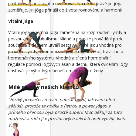
protahovat, posilovat a uvolňovat. Na ně se právě jin jóga
zaměřuje. Jin jóga přináší do života rovnováhu a harmonii.
Vitální jóga
Vitální joga je jemná jóga zaměřená na rozproudění lymfy a
povzbuzení metabolismu. Klidné a pomalé provádění pozic
současně s dechem utváří sestavy, které jsou vhodné pro
proudění lymfy, ekonomizaci práce oběhového, trávícího a
hormonálního systému. Vhodná a cílená hormonální
regulace pomocí jógových ásan a dechu, která cvičením jógy
nastává, je výhodným benefitem nejen pro ženy.
Milé ohlasy našich klientů
"Hezký podvečer, musím napsat hned, jak jsem plná
zážitků, protože ta hoďka s Petrou a power jógou z
přímého přenosu byla prostě super!! Moc děkuji za tuto
možnost a ráda ji v prosincových lekcích opět využiji. Iveta
V."