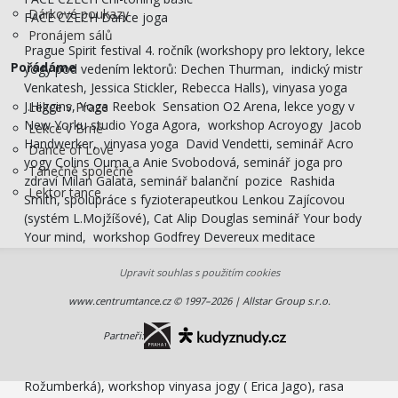
Dárkové poukazy
FACE CZECH Dance joga
Pronájem sálů
Prague Spirit festival 4. ročník (workshopy pro lektory, lekce
Pořádáme
yogy pod vedením lektorů: Dechen Thurman, indický mistr
Venkatesh, Jessica Stickler, Rebecca Halls), vinyasa yoga
J.Higgins, Yoga Reebok Sensation O2 Arena, lekce yogy v
Lekce v Praze
New Yorku studio Yoga Agora, workshop Acroyogy Jacob
Lekce v Brně
Handwerker, vinyasa yoga David Vendetti, seminář Acro
Dance of Love
yogy Colins Ouma a Anie Svobodová, seminář joga pro
Tanečně společně
zdraví Milan Galata, seminář balanční pozice Rashida
Lektor tance
Smith, spolupráce s fyzioterapeutkou Lenkou Zajícovou
(systém L.Mojžíšové), Cat Alip Douglas seminář Your body
Your mind, workshop Godfrey Devereux meditace
pohybem, V. joga Dnes konference, seminář Spirální jógy s
Upravit souhlas s použitím cookies
Marcelou Mikešovou a Kamilou Neumannovou, intezivní
víkendový seminář hatha jogy indický mistr Venkatesh,
www.centrumtance.cz © 1997–2026 | Allstar Group s.r.o.
workshop power joga master class and Long Slow Deep
Bryan Kest, Prague Spirit festival 5. ročník (lekce Jessica
Partneři:
Stickler, Twee Merrigan), víkendový kurz prana vashya jogy (
P.Smil), víkendový kurz hormonální jogové terapie ( P.
Rožumberká), workshop vinyasa jogy ( Erica Jago), rasa