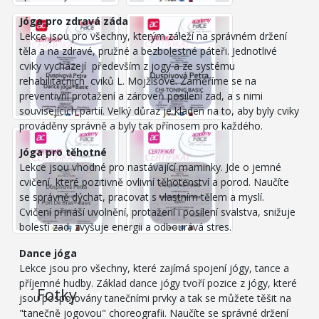
Jóga pro zdravá záda
Lekce jsou pro všechny, kterým záleží na správném držení
těla a na zdravé, pružné a bezbolestné páteři. Jednotlivé
cviky vycházejí především z jogy a ze systému
rehabilitačních cviků L. Mojžíšové. Zaměříme se na
preventivní protažení a zároveň posílení zad, a s nimi
souvisejících partií. Velký důraz je kladen na to, aby byly cviky
prováděny správně a byly tak přínosem pro každého.
Jóga pro těhotné
Lekce jsou vhodné pro nastávající maminky. Jde o jemné
cvičení, které pozitivně ovlivní těhotenství a porod. Naučíte
se správně dýchat, pracovat s vlastním tělem a myslí.
Cvičení přináší uvolnění, protažení i posílení svalstva, snižuje
bolesti zad, zvyšuje energii a odbourává stres.
Dance jóga
Lekce jsou pro všechny, které zajímá spojení jógy, tance a
příjemné hudby. Základ dance jógy tvoří pozice z jógy, které
Fotky
11
jsou pospojovány tanečními prvky a tak se můžete těšit na
"tanečně jogovou" choreografii. Naučíte se správné držení