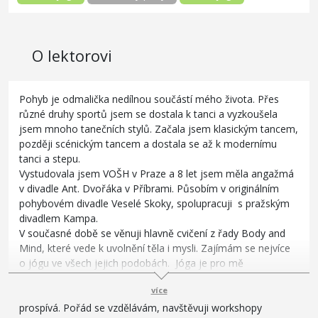
O lektorovi
Pohyb je odmalička nedílnou součástí mého života. Přes
různé druhy sportů jsem se dostala k tanci a vyzkoušela
jsem mnoho tanečních stylů. Začala jsem klasickým tancem,
později scénickým tancem a dostala se až k modernímu
tanci a stepu.
Vystudovala jsem VOŠH v Praze a 8 let jsem měla angažmá
v divadle Ant. Dvořáka v Příbrami. Působím v originálním
pohybovém divadle Veselé Skoky, spolupracuji s pražským
divadlem Kampa.
V současné době se věnuji hlavně cvičení z řady Body and
Mind, které vede k uvolnění těla i mysli. Zajímám se nejvíce
o jógu ve všech jejich podobách. Jóga je pro mě
nekonečnou životní cestou, stále je v ní co objevovat,
více
zdokonalovat a je příjemné cítit, jak to člověku a celému tělu
prospívá. Pořád se vzdělávám, navštěvuji workshopy