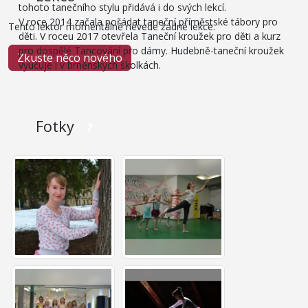
tohoto tanečního stylu přidává i do svých lekcí.
V roce 2014 začala pořádat taneční příměstské tábory pro
Tento lektor momentálně nevede žádné lekce.
děti. V roceu 2017 otevřela Taneční kroužek pro děti a kurz
pro dospělé Tancování pro dámy. Hudebně-taneční kroužek
Zkuste něco nového
vyučuje i v brněnských školkách.
Fotky
7