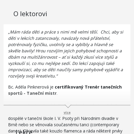
O lektorovi
„Mám ráda děti a práce s nimi mě velmi těší. Chci, aby si
děti v lekcích zatancovaly, navázaly nová přátelství,
potrénovaly fyzičku, uvolnily se a vyblbly a hlavně se
skvěle bavily! Hrou rozvíjím jejich pohybové schopnosti a
dbám na multižánrovost – ať si každý zkusí více stylů a
vyzkouší si, co mu nejlépe sedí. Do lekcí zapojuji také
improvizaci, aby se děti naučily samy pohybově vyjádřit a
rozvíjely svoji kreativitu.“
Bc. Adéla Pinknerová je
certifikovaný Trenér tanečních
sportů - Taneční mistr
.
Tanci se věnuje od svých čtyř let, absolvovala taneční obor
na ZUŠ v Brně. Později navštěvovala např. kurzy baletu pro
více
dospělé v taneční škole I. V. Psoty při Národním divadle v
Brně nebo se věnovala současnému tanci (contemporary
Lekce
dance). Objevila také kouzlo flamenca a ráda některé prvky