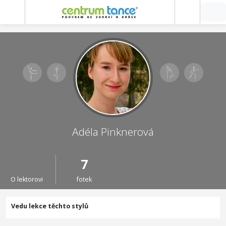
Adéla Pinknerová
7
O lektorovi
fotek