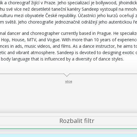
k a choreograf žijící v Praze. Jeho specializací je bollywood, jihoind
hu své více než desetileté taneční kariéry Sandeep vystoupil na mnoha
 a kulturu mezi obyvatele České republiky. Účastníci jeho kurzů oceňu
celém světě. Jeho choreografie jednoznačně odrážejí jeho autentickou ře
ional dancer and choreographer currently based in Prague. He special
Hip Hop, House, MTV, and Vogue. With more than 10 years of experienc
s in ads, music videos, and films. As a dance instructor, he aims t
getic and vibrant atmosphere. Sandeep is devoted to designing exotic d
 body language that is influenced by a diversity of dance styles.
více
Rozbalit filtr