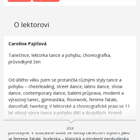
O lektorovi
Caroline Pajtlová
Tanečnice, lektorka tance a pohybu, choreografka,
průvodkyně žen
Od útlého věku jsem se protančila různými styly tance a
pohybu – cheerleading, street dance, latino dance, show
dance, contemporary dance, baletní průprava, moderní a
výrazový tanec, gymnastika, floorwork, femme fatale,
dancehall, twerking. V lektorské a choreografické praxi se 11
let věnuji výuce tance a pohybu dětí a dospělých. Kromě
lektorství jsem choreografkou a na pár pohárových
soutěžích jsem zastupovala jednu z tanečních škol jako
více
porotkyně. V současné době se věnuji tanečním stylům jako
je femme fatale, burleska – klasická a moderní neoburleska,