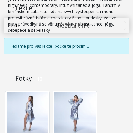
high heels, contemporary, intuitivní tanec a jóga. Tančím v
Lekce
brněnském cabaretu, kde na svých vystoupeních mohu
projevit různé tváře a charaktery ženy – burlesky. Ve své
praxi průvodkyně se věnuji ženám v oblasti tance, jógy,
Rozbalit filtr
Filtr
sebepéče a sebelásky.
Hledáme pro vás lekce, počkejte prosím…
Fotky
13