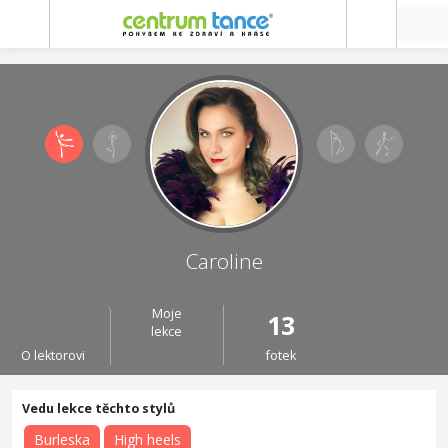
Caroline
Moje
13
lekce
O lektorovi
fotek
Burleska
High heels