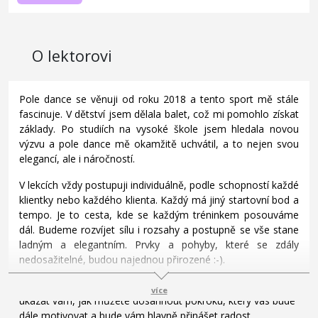
O lektorovi
Pole dance se věnuji od roku 2018 a tento sport mě stále
fascinuje. V dětství jsem dělala balet, což mi pomohlo získat
základy. Po studiích na vysoké škole jsem hledala novou
výzvu a pole dance mě okamžitě uchvátil, a to nejen svou
elegancí, ale i náročností.
V lekcích vždy postupuji individuálně, podle schopností každé
klientky nebo každého klienta. Každý má jiný startovní bod a
tempo. Je to cesta, kde se každým tréninkem posouváme
dál. Budeme rozvíjet sílu i rozsahy a postupně se vše stane
ladným a elegantním. Prvky a pohyby, které se zdály
nedosažitelné, budou najednou přirozené :-).
Těším se, že vás budu moci podpořit na vaší vlastní cestě a
více
ukázat vám, jak můžete dosáhnout pokroku, který vás bude
dále motivovat a bude vám hlavně přinášet radost.