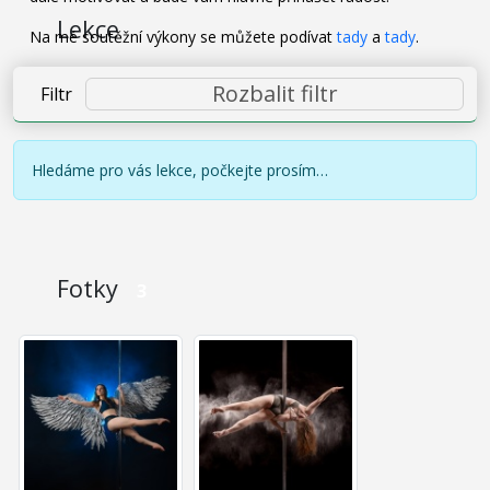
Lekce
Na mé soutěžní výkony se můžete podívat
tady
a
tady
.
Rozbalit filtr
Filtr
Hledáme pro vás lekce, počkejte prosím…
Fotky
3