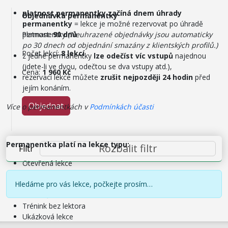
platnost permanentky začíná dnem úhrady
Objednávka permanentky
permanentky
= lekce je možné rezervovat po úhradě
Platnost:
permanentky
90 dnů
(Neuhrazené objednávky jsou automaticky
po 30 dnech od objednání smazány z klientských profilů.)
Počet lekcí:
8 lekcí
z jedné permanentky
lze odečíst víc vstupů
najednou
(jdete-li ve dvou, odečtou se dva vstupy atd.),
Cena:
1 960 Kč
rezervaci lekce můžete
zrušit nejpozději 24 hodin
před
jejím konáním.
Objednat
Více o permanentkách v
Podmínkách účasti
Permanentka platí na lekce typu:
Rozbalit filtr
Filtr
Otevřená lekce
Otevřený kurz
Hledáme pro vás lekce, počkejte prosím…
Pravidelný kurz
Předtočené lekce / záznam lekce
Trénink bez lektora
Ukázková lekce