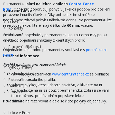
Permanentka
platí na lekce v sálech
Centra Tance
Brno
.
Odborníci doporučují pohyb v jakékoli podobě pro posílení
Centrum Tance
přirozené imunity člověka. Díky online lekcím si můžete
naordinovat zdravý pohyb i několikrát denně. Na permanentku lze
O nás
rezervovat lekce, které mají
délku do 60 min.
včetně.
Kontakty
Historie
Neuhrazené objednávky permanentek jsou automaticky po 30
dnech od objednání smazány z klientských profilů.
Press
Pracovní příležitosti
Objednáním a úhradou permanentky souhlasíte s
podmínkami
účasti.
Užitečné informace
Rychlá navigace pro rezervaci lekcí:
Výhody a slevy
Podmínky účasti
Na webových stránkách
www.centrumtance.cz
se přihlaste
Platební informace
do svého osobního profilu.
Vyberte si lekci, kterou chcete navštívit, a klikněte na ni.
Dárkové poukazy
V případě, že na ni lze použít permanentku, zobrazí se vám
Pronájem sálů
tato možnost pod úvodním popiskem lekce.
Pořádáme
Klikněte na rezervovat a dále se řiďte pokyny objednávky.
Lekce v Praze