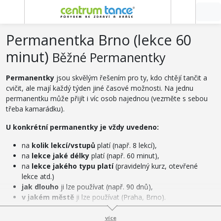
Permanentka Brno (lekce 60
minut)
Běžné Permanentky
Permanentky
jsou skvělým řešením pro ty, kdo chtějí tančit a
cvičit, ale mají každý týden jiné časové možnosti. Na jednu
permanentku může přijít i víc osob najednou (vezměte s sebou
třeba kamarádku).
U konkrétní permanentky je vždy uvedeno:
na
kolik lekcí/vstupů
platí (např. 8 lekcí),
na
lekce jaké délky
platí (např. 60 minut),
na
lekce jakého typu platí
(pravidelný kurz, otevřené
lekce atd.)
jak dlouho
ji lze používat (např. 90 dnů),
v jakém městě
ji lze používat (Praha, Brno).
Další důležité informace
:
více