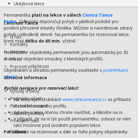
Ukázková lekce
Permanentka
platí na lekce v sálech
Centra Tance
Praha
.
Odborníci doporučují pohyb v jakékoli podobě pro
Centrum Tance
posílení přirozené imunity člověka. Můžete si naordinovat zdravý
pohyb i několikrát denně. Na permanentku lze rezervovat lekce,
O nás
které mají
délku do 60 min.
včetně.
Kontakty
Historie
Neuhrazené objednávky permanentek jsou automaticky po 30
dnech od objednání smazány z klientských profilů.
Press
Pracovní příležitosti
Objednáním a úhradou permanentky souhlasíte s
podmínkami
účasti.
Užitečné informace
Rychlá navigace pro rezervaci lekcí:
Výhody a slevy
Podmínky účasti
Na webových stránkách
www.centrumtance.cz
se přihlaste
Platební informace
do svého osobního profilu.
Vyberte si lekci, kterou chcete navštívit, a klikněte na ni.
Dárkové poukazy
V případě, že na ni lze použít permanentku, zobrazí se vám
Pronájem sálů
tato možnost pod úvodním popiskem lekce.
Pořádáme
Klikněte na rezervovat a dále se řiďte pokyny objednávky.