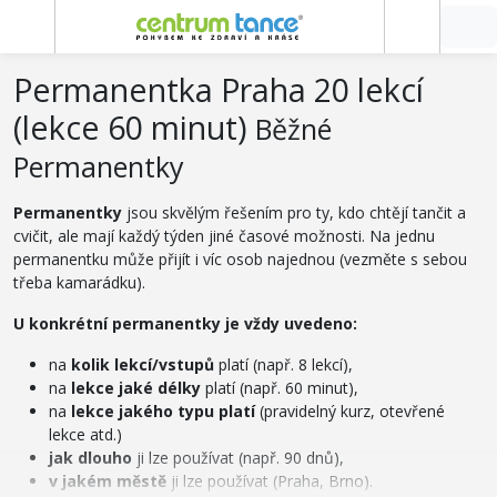
Permanentka Praha 20 lekcí
(lekce 60 minut)
Běžné
Permanentky
Permanentky
jsou skvělým řešením pro ty, kdo chtějí tančit a
cvičit, ale mají každý týden jiné časové možnosti. Na jednu
permanentku může přijít i víc osob najednou (vezměte s sebou
třeba kamarádku).
U konkrétní permanentky je vždy uvedeno:
na
kolik lekcí/vstupů
platí (např. 8 lekcí),
na
lekce jaké délky
platí (např. 60 minut),
na
lekce jakého typu platí
(pravidelný kurz, otevřené
lekce atd.)
jak dlouho
ji lze používat (např. 90 dnů),
v jakém městě
ji lze používat (Praha, Brno).