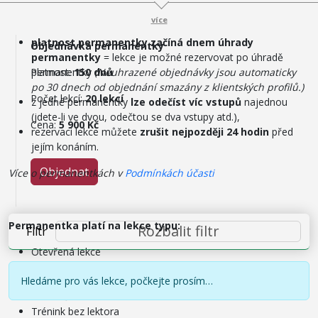
Další důležité informace
:
více
platnost permanentky začíná dnem úhrady
Objednávka permanentky
permanentky
= lekce je možné rezervovat po úhradě
Platnost:
permanentky
150 dnů
(Neuhrazené objednávky jsou automaticky
po 30 dnech od objednání smazány z klientských profilů.)
Počet lekcí:
20 lekcí
z jedné permanentky
lze odečíst víc vstupů
najednou
(jdete-li ve dvou, odečtou se dva vstupy atd.),
Cena:
5 900 Kč
rezervaci lekce můžete
zrušit nejpozději 24 hodin
před
jejím konáním.
Objednat
Více o permanentkách v
Podmínkách účasti
Permanentka platí na lekce typu:
Rozbalit filtr
Filtr
Otevřená lekce
Otevřený kurz
Hledáme pro vás lekce, počkejte prosím…
Pravidelný kurz
Předtočené lekce / záznam lekce
Trénink bez lektora