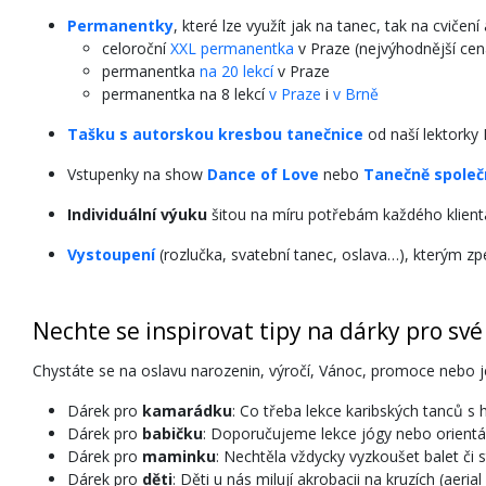
Permanentky
, které lze využít jak na tanec, tak na cvič
celoroční
XXL permanentka
v Praze (nejvýhodnější cena
permanentka
na 20 lekcí
v Praze
permanentka na 8 lekcí
v Praze
i
v Brně
Tašku s autorskou kresbou tanečnice
od naší lektorky
Vstupenky na show
Dance of Love
nebo
Tanečně společ
Individuální výuku
šitou na míru potřebám každého klien
Vystoupení
(rozlučka, svatební tanec, oslava…), kterým z
Nechte se inspirovat tipy na dárky pro své 
Chystáte se na oslavu narozenin, výročí, Vánoc, promoce nebo je
Dárek pro
kamarádku
: Co třeba lekce karibských tanců 
Dárek pro
babičku
: Doporučujeme lekce jógy nebo orientál
Dárek pro
maminku
: Nechtěla vždycky vyzkoušet balet či 
Dárek pro
děti
: Děti u nás milují akrobacii na kruzích (aer