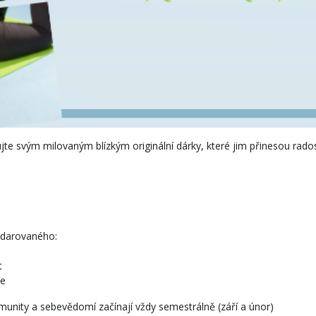
nujte svým milovaným blízkým originální dárky, které jim přinesou rado
bdarovaného:
t
ce
imunity a sebevědomí začínají vždy semestrálně (září a únor)