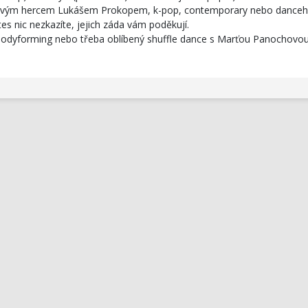
kálovým hercem Lukášem Prokopem, k-pop, contemporary nebo danceha
tes nic nezkazíte, jejich záda vám poděkují.
 bodyforming nebo třeba oblíbený shuffle dance s Marťou Panochovou