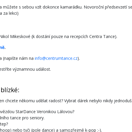
ení a můžete s sebou vzít dokonce kamarádku. Novoroční předsevzetí s
 za lekci)
 Nikol Mikeskové (k dostání pouze na recepcích Centra Tance).
ně
.
ta (napište nám na
info@centrumtance.cz
).
pestříte významnou událost.
blízké:
n chcete někomu udělat radost? Vybrat dárek nebylo nikdy jednodušší
s hvězdou StarDance Veronikou Lálovou?
ního tance pro seniory.
step?
ial hoop) nebo tyči (pole dance) a samozřejmě k-pop :-).