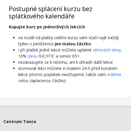
Postupné splácení kurzu bez
splátkového kalendáře
Kupujte kurz po jednotlivých lekcích
na rozdíl od platby celého kurzu vám stačí najít každý
týden v peněžence
jen malou částku
i při platbě jedné lekce můžete uplatnit
věrnostní slevy
,
10%
slevu
ISIC/ITIC a senior 65+
nezavazujete se k ničemu, ani k úhradě další lekce
stornovat lekci můžete e-mailem 24 h před konáním
lekce (storno poplatek neúčtujeme, takže vám
vrátíme
celou zaplacenou částku)
Centrum Tance