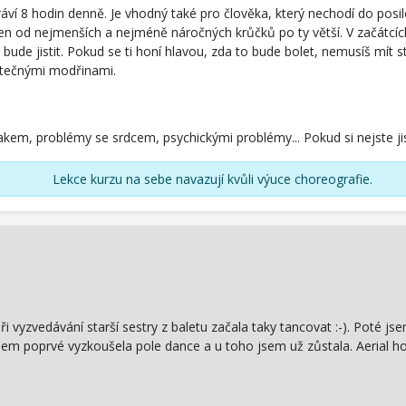
áví 8 hodin denně. Je vhodný také pro člověka, který nechodí do posil
n od nejmenších a nejméně náročných krůčků po ty větší. V začátcích
 bude jistit. Pokud se ti honí hlavou, zda to bude bolet, nemusíš mít 
ytečnými modřinami.
kem, problémy se srdcem, psychickými problémy... Pokud si nejste ji
Lekce kurzu na sebe navazují kvůli výuce choreografie.
při vyzvedávání starší sestry z baletu začala taky tancovat :-). Poté
sem poprvé vyzkoušela pole dance a u toho jsem už zůstala. Aerial h