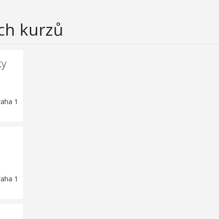
ch kurzů
ky
raha 1
raha 1