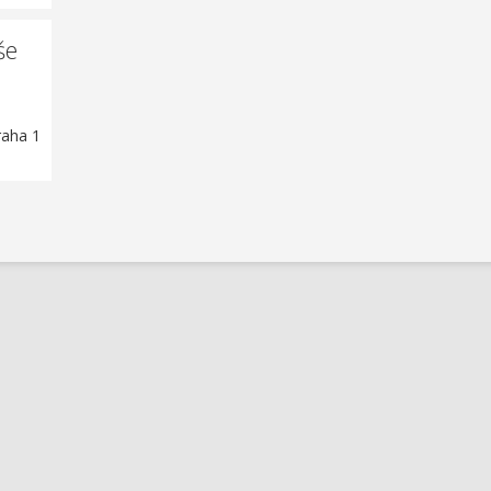
še
raha 1