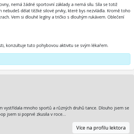
ovny, nemá žádné sportovní základy a nemá sílu. Síla se totiž
 nebudeš dělat těžké silové prvky, které bys nezvládla. Kromě toho
strach. Vem si dlouhé legíny a tričko s dlouhým rukávem. Oblečení
sti, konzultuje tuto pohybovou aktivitu se svým lékařem.
 jsem vystřídala mnoho sportů a různých druhů tance. Dlouho jsem se
oop jsem si poprvé zkusila v roce…
Více na profilu lektora