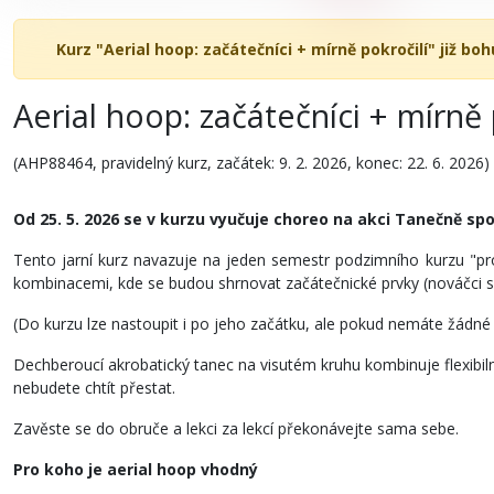
Kurz "Aerial hoop: začátečníci + mírně pokročilí" již boh
Aerial hoop: začátečníci + mírně 
(AHP88464, pravidelný kurz, začátek: 9. 2. 2026, konec: 22. 6. 2026)
Od 25. 5. 2026 se v kurzu vyučuje choreo na akci Tanečně s
Tento jarní kurz navazuje na jeden semestr podzimního kurzu "pro
kombinacemi, kde se budou shrnovat začátečnické prvky (nováčci se j
(Do kurzu lze nastoupit i po jeho začátku, ale pokud nemáte žádné 
Dechberoucí akrobatický tanec na visutém kruhu kombinuje flexibilní
nebudete chtít přestat.
Zavěste se do obruče a lekci za lekcí překonávejte sama sebe.
Pro koho je aerial hoop vhodný