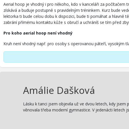
Aerial hoop je vhodný i pro někoho, kdo v kanceláři za počítačem tr
získává a buduje postupně s pravidelným tréninkem. Kurz bude vede
lektorka ti bude celou dobu k dispozici, bude ti pomáhat a hlavně tě
zabrání přímému kontaktu kůže s obručí a uchráníš se tím před zb
Pro koho aerial hoop není vhodný
Kruh není vhodný např. pro osoby s operovanou páteří, vysokým tla
Amálie Dašková
Lásku k tanci jsem objevila už ve dvou letech, kdy jsem 
věnovala třeba moderní gymnastice. V jedenácti letech j