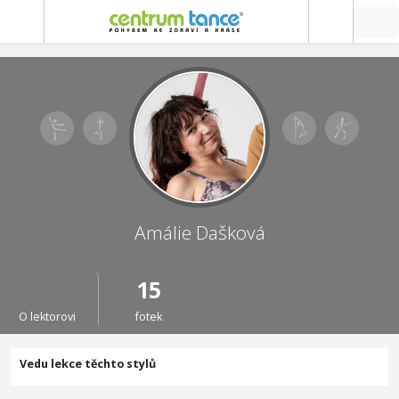
Amálie Dašková
15
O lektorovi
fotek