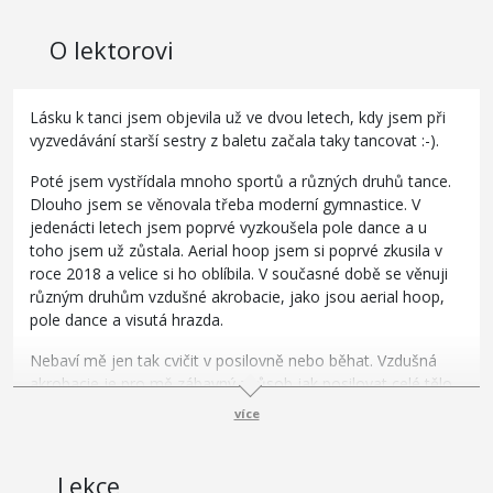
O lektorovi
Lásku k tanci jsem objevila už ve dvou letech, kdy jsem při
vyzvedávání starší sestry z baletu začala taky tancovat :-).
Poté jsem vystřídala mnoho sportů a různých druhů tance.
Dlouho jsem se věnovala třeba moderní gymnastice. V
jedenácti letech jsem poprvé vyzkoušela pole dance a u
toho jsem už zůstala. Aerial hoop jsem si poprvé zkusila v
roce 2018 a velice si ho oblíbila. V současné době se věnuji
různým druhům vzdušné akrobacie, jako jsou aerial hoop,
pole dance a visutá hrazda.
Nebaví mě jen tak cvičit v posilovně nebo běhat. Vzdušná
akrobacie je pro mě zábavný způsob jak posilovat celé tělo,
ale při tom se i bavit, a to chci předávat dál.
více
Lekce