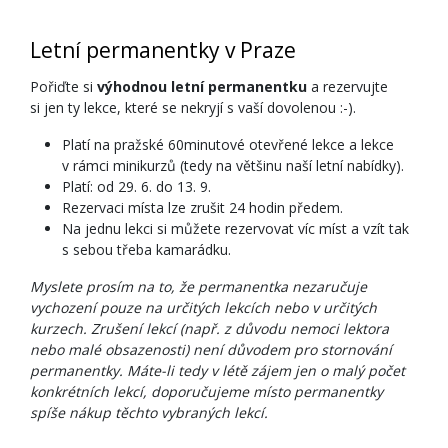
Letní permanentky v Praze
Pořiďte si
výhodnou letní permanentku
a rezervujte
si jen ty lekce, které se nekryjí s vaší dovolenou :-).
Platí na pražské 60minutové otevřené lekce a lekce
v rámci minikurzů (tedy na většinu naší letní nabídky).
Platí: od 29. 6. do 13. 9.
Rezervaci místa lze zrušit 24 hodin předem.
Na jednu lekci si můžete rezervovat víc míst a vzít tak
s sebou třeba kamarádku.
Myslete prosím na to, že permanentka nezaručuje
vychození pouze na určitých lekcích nebo v určitých
kurzech. Zrušení lekcí (např. z důvodu nemoci lektora
nebo malé obsazenosti) není důvodem pro stornování
permanentky. Máte-li tedy v létě zájem jen o malý počet
konkrétních lekcí, doporučujeme místo permanentky
spíše nákup těchto vybraných lekcí.