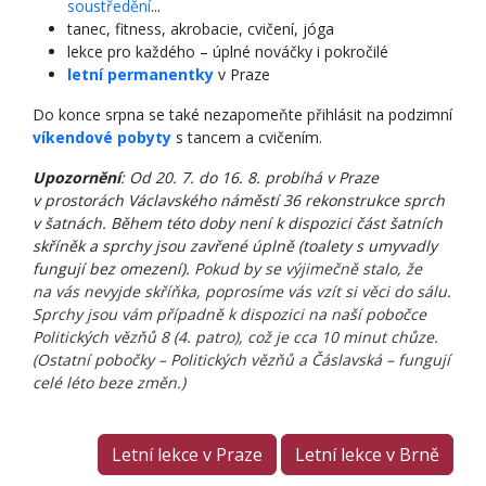
soustředění
...
tanec, fitness, akrobacie, cvičení, jóga
lekce pro každého – úplné nováčky i pokročilé
letní permanentky
v Praze
Do konce srpna se také nezapomeňte přihlásit na podzimní
víkendové pobyty
s tancem a cvičením.
Upozornění
: Od 20. 7. do 16. 8. probíhá v Praze
v prostorách Václavského náměstí 36 rekonstrukce sprch
v šatnách. Během této doby není k dispozici část šatních
skříněk a sprchy jsou zavřené úplně (toalety s umyvadly
fungují bez omezení).
Pokud by se výjimečně stalo, že
na vás nevyjde skříňka, poprosíme vás vzít si věci do sálu.
Sprchy jsou vám případně k dispozici na naší pobočce
Politických vězňů 8 (4. patro), což je cca 10 minut chůze.
(Ostatní pobočky – Politických vězňů a Čáslavská – fungují
celé léto beze změn.)
Letní lekce v Praze
Letní lekce v Brně