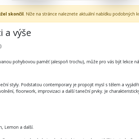
žel skončil
. Níže na stránce naleznete aktuální nabídku podobných k
i a výše
)
ovanou pohybovou paměť (alespoň trochu), může pro vás být lekce ná
ní styly. Podstatou contemporary je propojit mysl s tělem a vyjádři
uvolnění, floorwork, improvizaci a další taneční prvky. Je charakterist
m, Lemon a další.