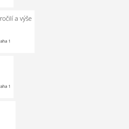
čilí a výše
raha 1
raha 1