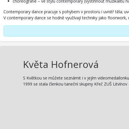
choreografie – ve stylu contemporary (vystihnout muzikalitu hu
Contemporary dance pracuje s pohybem v prostoru i uvnitř těla; uvě
V contemporary dance se hodně využívají techniky jako floorwork, 
Květa Hofnerová
S Květkou se můžete seznámit i v jejím videomedailonku a
1999 se stala členkou taneční skupiny Křeč ZUŠ Litvínov