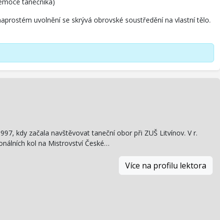
a emoce tanečníka)
naprostém uvolnění se skrývá obrovské soustředění na vlastní tělo.
97, kdy začala navštěvovat taneční obor při ZUŠ Litvínov. V r.
onálních kol na Mistrovství České…
Více na profilu lektora