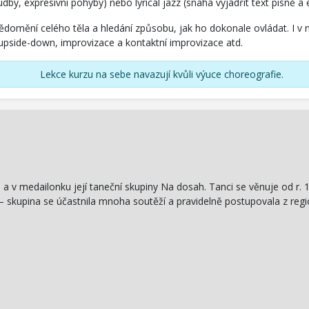
dby, expresivní pohyby) nebo lyrical jazz (snaha vyjádřit text písně 
domění celého těla a hledání způsobu, jak ho dokonale ovládat. I v 
upside-down, improvizace a kontaktní improvizace atd.
Lekce kurzu na sebe navazují kvůli výuce choreografie.
 v medailonku její taneční skupiny Na dosah. Tanci se věnuje od r. 19
 – skupina se účastnila mnoha soutěží a pravidelně postupovala z regi