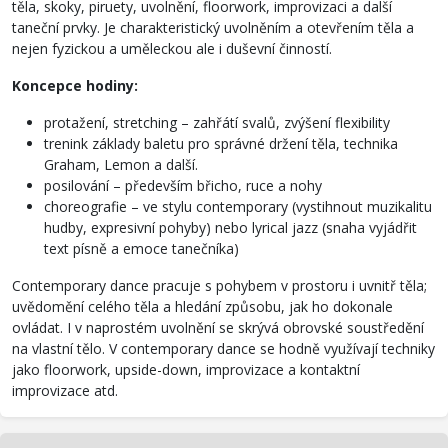
těla, skoky, piruety, uvolnění, floorwork, improvizaci a další
taneční prvky. Je charakteristický uvolněním a otevřením těla a
nejen fyzickou a uměleckou ale i duševní činností.
Koncepce hodiny:
protažení, stretching – zahřátí svalů, zvýšení flexibility
trenink základy baletu pro správné držení těla, technika
Graham, Lemon a další.
posilování – především břicho, ruce a nohy
choreografie – ve stylu contemporary (vystihnout muzikalitu
hudby, expresivní pohyby) nebo lyrical jazz (snaha vyjádřit
text písně a emoce tanečníka)
Contemporary dance pracuje s pohybem v prostoru i uvnitř těla;
uvědomění celého těla a hledání způsobu, jak ho dokonale
ovládat. I v naprostém uvolnění se skrývá obrovské soustředění
na vlastní tělo. V contemporary dance se hodně využívají techniky
jako floorwork, upside-down, improvizace a kontaktní
improvizace atd.