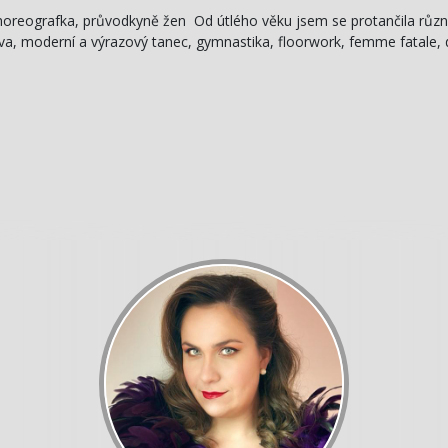
horeografka, průvodkyně žen Od útlého věku jsem se protančila různým
a, moderní a výrazový tanec, gymnastika, floorwork, femme fatale, d