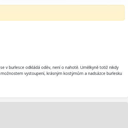
ž se v burlesce odkládá oděv, není o nahotě. Umělkyně totiž nikdy
osti a možnostem vystoupení, krásným kostýmům a nadsázce burlesku