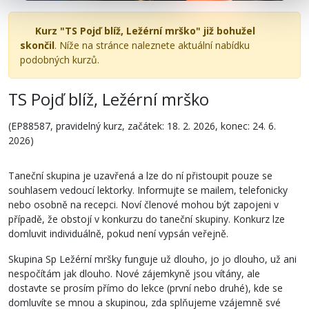
Kurz "TS Pojď blíž, Ležérní mrško" již bohužel
skončil
. Níže na stránce naleznete aktuální nabídku
podobných kurzů.
TS Pojď blíž, Ležérní mrško
(EP88587, pravidelný kurz, začátek: 18. 2. 2026, konec: 24. 6.
2026)
Taneční skupina je uzavřená a lze do ní přistoupit pouze se
souhlasem vedoucí lektorky. Informujte se mailem, telefonicky
nebo osobně na recepci. Noví členové mohou být zapojeni v
případě, že obstojí v konkurzu do taneční skupiny. Konkurz lze
domluvit individuálně, pokud není vypsán veřejně.
Skupina Sp Ležérní mršky funguje už dlouho, jo jo dlouho, už ani
nespočítám jak dlouho. Nové zájemkyně jsou vítány, ale
dostavte se prosím přímo do lekce (první nebo druhé), kde se
domluvíte se mnou a skupinou, zda splňujeme vzájemně své