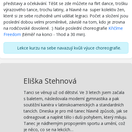
představy a očekávání. Těšit se zde můžete na flirt dance, trošku
výrazového tance, trochu latiny, a hlavně na super kolektiv žen,
které si ze sebe rozhodně umí udělat legraci. Počet a složení jsou
poslední dobou velmi proměnlivé, závislé na tom, kdo je zrovna
na rodičovské dovolené. :) Naše poslední choreografie
Křičíme
Freedom
(téměř na konci - 1hod a 30 min).
Lekce kurzu na sebe navazují kvůli výuce choreografie.
Eliška Stehnová
Tanci se věnuji už od dětství. Ve 3 letech jsem začala
s baletem, následovala moderní gymnastika a pak
soutěžní kariéra v latinskoamerických a standardních
tancích. Dneska je pro mě tanec hlavně způsob, jak se
odreagovat a naplnit tělo i duši pohybem, který miluju.
Tanec je nádherným propojením sportu a umění, což
je něco, co se na lekcích…