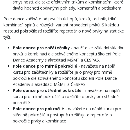
smyslnosti, ale také efektivním trikům a kombinacím, které
diváci hodnotí obdivnými pohledy, komentáři a potleskem
Pole dance začínáte od prvních úchopů, kroků, technik, triků,
kombinací, spinů a různých variant provedení prvků. S každou
rostoucí pokročilostí rozšíříte repertoár o nové prvky na statické
tyči.
Pole dance pro začátečníky
- naučíte se základní skladbu
prvků a kombinací dle schváleného konceptu školení Pole
Dance Academy s akreditací MŠMT a ČESPAS.
Pole dance pro mírně pokročilé
- navážete na náplň
kurzu pro začátečníky a rozšíříte je o prvky pro mírně
pokročilé dle schváleného konceptu školení Pole Dance
Academy s akreditací MŠMT a ČESPAS.
Pole dance pro středně pokročilé
- navážete na náplň
kurzu pro mírně pokročilé a rozšíříte o prvky pro středně
pokročilé
Pole dance pro pokročilé
- navážete na náplň kurzu pro
středně pokročilé a postupně rozšiřujete repertoár o
pokročilé prvky a kombinace