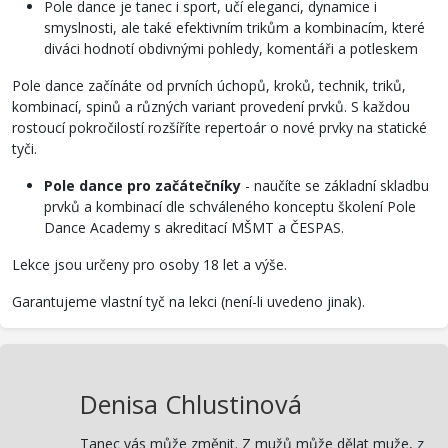
Pole dance je tanec i sport, učí eleganci, dynamice i
smyslnosti, ale také efektivním trikům a kombinacím, které
diváci hodnotí obdivnými pohledy, komentáři a potleskem
Pole dance začínáte od prvních úchopů, kroků, technik, triků,
kombinací, spinů a různých variant provedení prvků. S každou
rostoucí pokročilostí rozšíříte repertoár o nové prvky na statické
tyči.
Pole dance pro začátečníky
- naučíte se základní skladbu
prvků a kombinací dle schváleného konceptu školení Pole
Dance Academy s akreditací MŠMT a ČESPAS.
Lekce jsou určeny pro osoby 18 let a výše.
Garantujeme vlastní tyč na lekci (není-li uvedeno jinak).
Denisa Chlustinová
Tanec vás může změnit. Z mužů může dělat muže, z