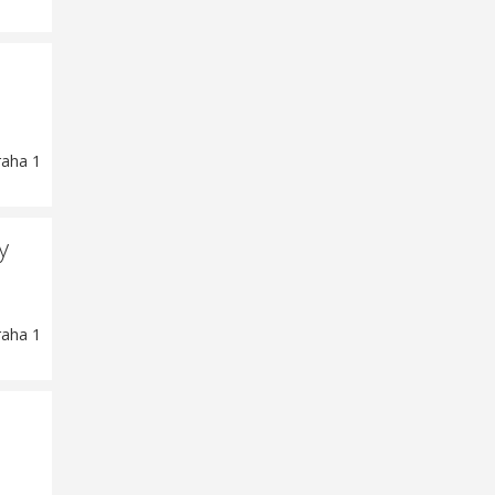
raha 1
y
raha 1