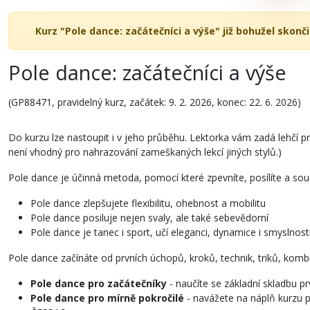
Kurz "Pole dance: začátečníci a výše" již bohužel skonči
Pole dance: začátečníci a výše
(GP88471, pravidelný kurz, začátek: 9. 2. 2026, konec: 22. 6. 2026)
Do kurzu lze nastoupit i v jeho průběhu. Lektorka vám zadá lehčí pr
není vhodný pro nahrazování zameškaných lekcí jiných stylů.)
Pole dance je účinná metoda, pomocí které zpevníte, posílíte a so
Pole dance zlepšujete flexibilitu, ohebnost a mobilitu
Pole dance posiluje nejen svaly, ale také sebevědomí
Pole dance je tanec i sport, učí eleganci, dynamice i smyslno
Pole dance začínáte od prvních úchopů, kroků, technik, triků, kombin
Pole dance pro začátečníky
- naučíte se základní skladbu 
Pole dance pro mírně pokročilé
- navážete na náplň kurzu p