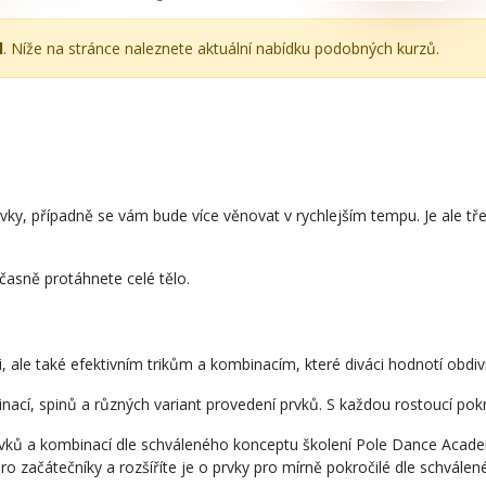
l
. Níže na stránce naleznete aktuální nabídku podobných kurzů.
vky, případně se vám bude více věnovat v rychlejším tempu. Je ale tře
učasně protáhnete celé tělo.
sti, ale také efektivním trikům a kombinacím, které diváci hodnotí ob
ací, spinů a různých variant provedení prvků. S každou rostoucí pokroč
prvků a kombinací dle schváleného konceptu školení Pole Dance Aca
ro začátečníky a rozšíříte je o prvky pro mírně pokročilé dle schvá