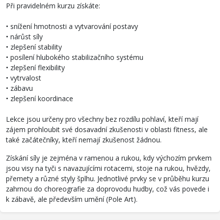
Při pravidelném kurzu získáte:
• snížení hmotnosti a vytvarování postavy
• nárůst síly
• zlepšení stability
• posílení hlubokého stabilizačního systému
• zlepšení flexibility
• vytrvalost
• zábavu
• zlepšení koordinace
Lekce jsou určeny pro všechny bez rozdílu pohlaví, kteří mají
zájem prohloubit své dosavadní zkušenosti v oblasti fitness, ale
také začátečníky, kteří nemají zkušenost žádnou.
Získání síly je zejména v ramenou a rukou, kdy výchozím prvkem
jsou visy na tyči s navazujícími rotacemi, stoje na rukou, hvězdy,
přemety a různé styly šplhu. Jednotlivé prvky se v průběhu kurzu
zahrnou do choreografie za doprovodu hudby, což vás povede i
k zábavě, ale především umění (Pole Art).