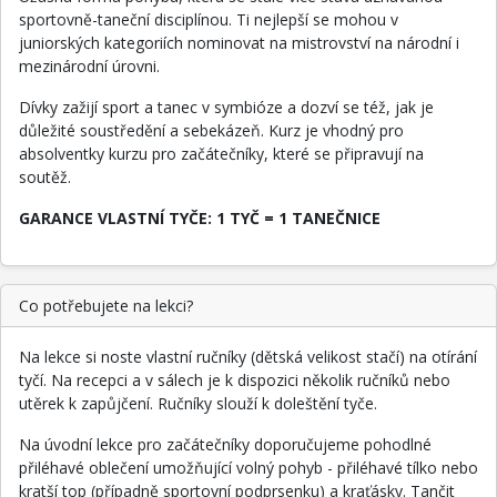
sportovně-taneční disciplínou. Ti nejlepší se mohou v
juniorských kategoriích nominovat na mistrovství na národní i
mezinárodní úrovni.
Dívky zažijí sport a tanec v symbióze a dozví se též, jak je
důležité soustředění a sebekázeň. Kurz je vhodný pro
absolventky kurzu pro začátečníky, které se připravují na
soutěž.
GARANCE VLASTNÍ TYČE: 1 TYČ = 1 TANEČNICE
Co potřebujete na lekci?
Na lekce si noste vlastní ručníky (dětská velikost stačí) na otírání
tyčí. Na recepci a v sálech je k dispozici několik ručníků nebo
utěrek k zapůjčení. Ručníky slouží k doleštění tyče.
Na úvodní lekce pro začátečníky doporučujeme pohodlné
přiléhavé oblečení umožňující volný pohyb - přiléhavé tílko nebo
kratší top (případně sportovní podprsenku) a kraťásky. Tančit