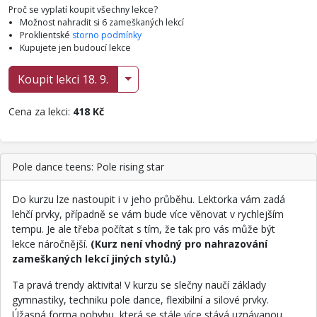
Proč se vyplatí koupit všechny lekce?
Možnost nahradit si 6 zameškaných lekcí
Proklientské
storno podmínky
Kupujete jen budoucí lekce
Koupit lekci 18. 9.
Cena za lekci:
418 Kč
Pole dance teens: Pole rising star
Do kurzu lze nastoupit i v jeho průběhu. Lektorka vám zadá
lehčí prvky, případně se vám bude více věnovat v rychlejším
tempu. Je ale třeba počítat s tím, že tak pro vás může být
lekce náročnější.
(Kurz není vhodný pro nahrazování
zameškaných lekcí jiných stylů.)
Ta pravá trendy aktivita! V kurzu se slečny naučí základy
gymnastiky, techniku pole dance, flexibilní a silové prvky.
Úžasná forma pohybu, která se stále více stává uznávanou