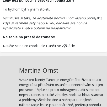
Ženy bez punčoch a vysokých podpatků?!
To bychom byli v jiném století.
Všimli jste si také, že dostanete pochvalu od vašeho protějšku,
když si vezmete šaty nebo sukni, odhalíte své nohy a
vytvarujete si lýtka botami na podpatcích?
Na tohle ho prostě dostanete!
Naučte se nejen chodit, ale i tančit ve výškách!
Martina Ornst
Vzkaz pro klienty Tanec je energií mého života a tuto
energii ráda předávám ostaním a nenechávám si ji jen
pro sebe. Přijďte se proto odreagovat, užít si radost
nejen z tance, ale také z hudby, hodit za hlavu starosti
a problémy všedního dne a načerpat tu nejlepší
náladu! Moje lekce jsou nenáročné, preferuji pohodu