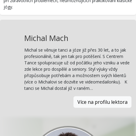
při zdravotních problémech, neumožňujících praktikování klasické
jógy.
Michal Mach
Michal se věnuje tanci a józe již přes 30 let, a to jak
profesionálně, tak jen tak pro potěšení. S Centrem
Tance spolupracuje už od počátku jeho vzniku a vede
zde lekce pro dospělé a seniory. Styl výuky vždy
přizpůsobuje potřebám a možnostem svých klientů
(více o Michalovi se dozvíte ve videomedailonku). K
tanci se Michal dostal již v raném…
Více na profilu lektora