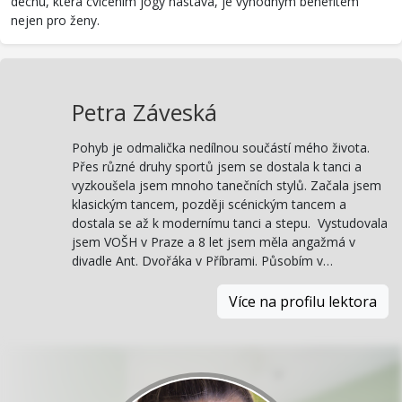
dechu, která cvičením jógy nastává, je výhodným benefitem
nejen pro ženy.
Petra Záveská
Pohyb je odmalička nedílnou součástí mého života.
Přes různé druhy sportů jsem se dostala k tanci a
vyzkoušela jsem mnoho tanečních stylů. Začala jsem
klasickým tancem, později scénickým tancem a
dostala se až k modernímu tanci a stepu. Vystudovala
jsem VOŠH v Praze a 8 let jsem měla angažmá v
divadle Ant. Dvořáka v Příbrami. Působím v…
Více na profilu lektora