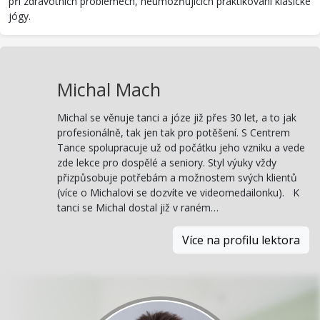
při zdravotních problémech, neumožňujících praktikování klasické
jógy.
Michal Mach
Michal se věnuje tanci a józe již přes 30 let, a to jak
profesionálně, tak jen tak pro potěšení. S Centrem
Tance spolupracuje už od počátku jeho vzniku a vede
zde lekce pro dospělé a seniory. Styl výuky vždy
přizpůsobuje potřebám a možnostem svých klientů
(více o Michalovi se dozvíte ve videomedailonku). K
tanci se Michal dostal již v raném…
Více na profilu lektora