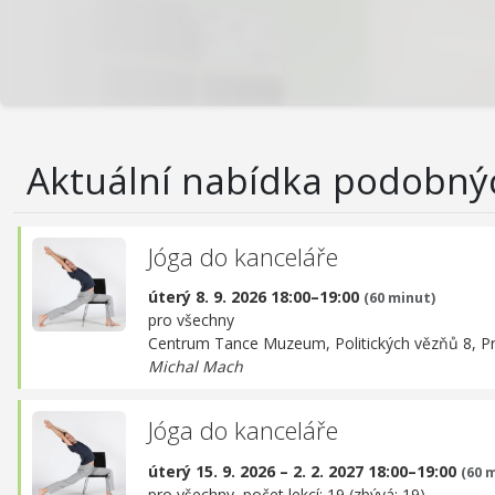
Aktuální nabídka podobný
Jóga do kanceláře
úterý 8. 9. 2026 18:00–19:00
(60 minut)
pro všechny
Centrum Tance Muzeum,
Politických vězňů 8, P
Michal Mach
Jóga do kanceláře
úterý 15. 9. 2026 – 2. 2. 2027 18:00–19:00
(60 
pro všechny, počet lekcí: 19 (zbývá: 19)