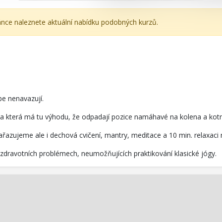
ránce naleznete aktuální nabídku podobných kurzů.
be nenavazují.
i, a která má tu výhodu, že odpadají pozice namáhavé na kolena a kotn
řazujeme ale i dechová cvičení, mantry, meditace a 10 min. relaxaci n
i zdravotních problémech, neumožňujících praktikování klasické jógy.