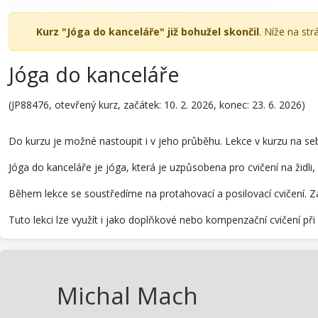
Kurz "Jóga do kanceláře" již bohužel skončil
. Níže na st
Jóga do kanceláře
(JP88476, otevřený kurz, začátek: 10. 2. 2026, konec: 23. 6. 2026)
Do kurzu je možné nastoupit i v jeho průběhu. Lekce v kurzu na se
Jóga do kanceláře je jóga, která je uzpůsobena pro cvičení na židl
Během lekce se soustředíme na protahovací a posilovací cvičení. Za
Tuto lekci lze využít i jako doplňkové nebo kompenzační cvičení př
Michal Mach