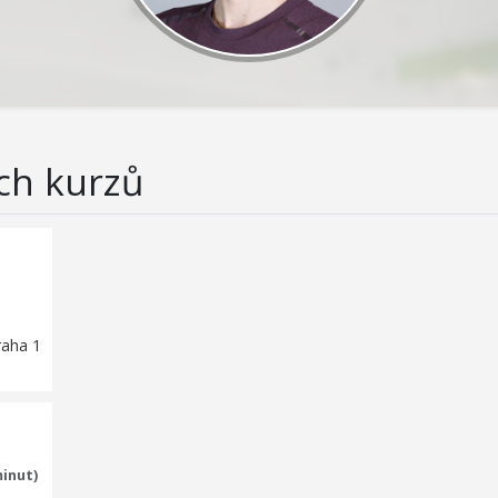
ch kurzů
raha 1
minut)