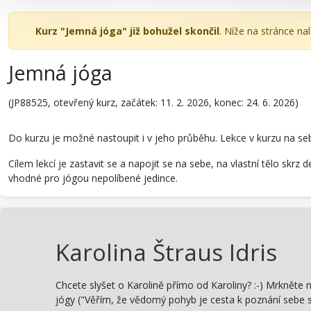
Kurz "Jemná jóga" již bohužel skončil
. Níže na stránce na
Jemná jóga
(JP88525, otevřený kurz, začátek: 11. 2. 2026, konec: 24. 6. 2026)
Do kurzu je možné nastoupit i v jeho průběhu. Lekce v kurzu na se
Cílem lekcí je zastavit se a napojit se na sebe, na vlastní tělo s
vhodné pro jógou nepolíbené jedince.
Karolina Štraus Idris
Chcete slyšet o Karolině přímo od Karoliny? :-) Mrkněte n
jógy ("Věřím, že vědomý pohyb je cesta k poznání sebe s