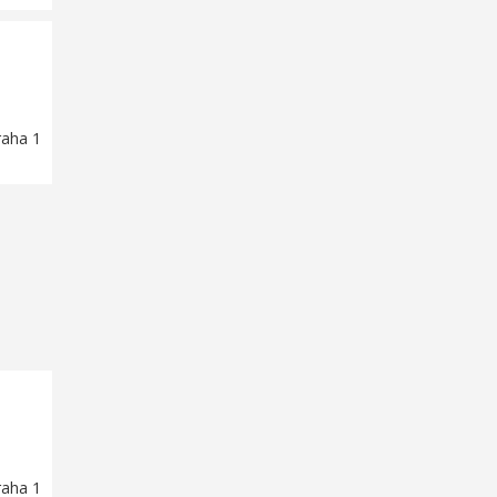
raha 1
raha 1