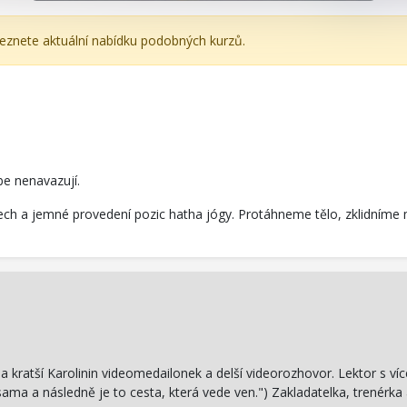
leznete aktuální nabídku podobných kurzů.
be nenavazují.
krz dech a jemné provedení pozic hatha jógy. Protáhneme tělo, zklidní
a kratší Karolinin videomedailonek a delší videorozhovor. Lektor s víc
ama a následně je to cesta, která vede ven.") Zakladatelka, trenérka