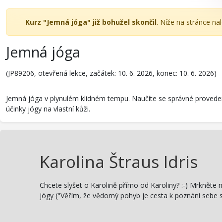
Kurz "Jemná jóga" již bohužel skončil
. Níže na stránce na
Jemná jóga
(JP89206, otevřená lekce, začátek: 10. 6. 2026, konec: 10. 6. 2026)
Jemná jóga v plynulém klidném tempu. Naučíte se správné provedení p
účinky jógy na vlastní kůži.
Karolina Štraus Idris
Chcete slyšet o Karolině přímo od Karoliny? :-) Mrkněte n
jógy ("Věřím, že vědomý pohyb je cesta k poznání sebe s