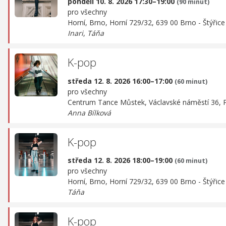
pondělí 10. 8. 2026 17:30–19:00
(90 minut)
pro všechny
Horní, Brno,
Horní 729/32, 639 00 Brno - Štýřice
Inari
,
Táňa
K-pop
středa 12. 8. 2026 16:00–17:00
(60 minut)
pro všechny
Centrum Tance Můstek,
Václavské náměstí 36, 
Anna Bílková
K-pop
středa 12. 8. 2026 18:00–19:00
(60 minut)
pro všechny
Horní, Brno,
Horní 729/32, 639 00 Brno - Štýřice
Táňa
K-pop