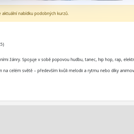
e aktuální nabídku podobných kurzů.
25)
ními žánry. Spojuje v sobě popovou hudbu, tanec, hip hop, rap, elektr
m na celém světě – především kvůli melodii a rytmu nebo díky animo