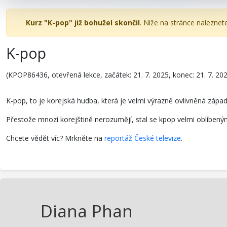
Kurz "K-pop" již bohužel skončil
. Níže na stránce naleznet
K-pop
(KPOP86436, otevřená lekce, začátek: 21. 7. 2025, konec: 21. 7. 20
K-pop, to je korejská hudba, která je velmi výrazně ovlivněná západ
Přestože mnozí korejštině nerozumějí, stal se kpop velmi oblíbený
Chcete vědět víc? Mrkněte na
reportáž České televize
.
Diana Phan