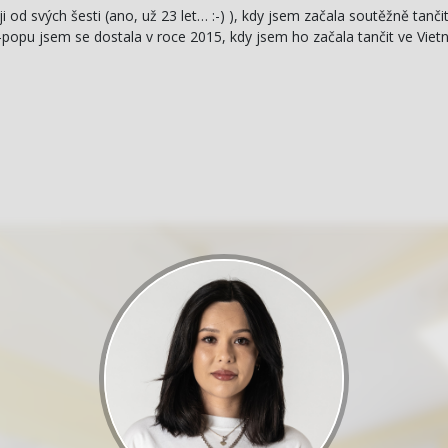
ji od svých šesti (ano, už 23 let… :-) ), kdy jsem začala soutěžně tanč
k-popu jsem se dostala v roce 2015, kdy jsem ho začala tančit ve Vie