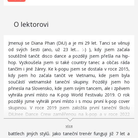
O lektorovi
Jmenuji se Diana Phan (DiU) a je mi 29 let. Tanci se věnuji
od svých šesti (ano, už 23 let… :-) ), kdy jsem začala
soutěžně tančit disco dance a později jsem přešla na hip-
hop. Vyzkoušela jsem si také country tanec a občas ráda
tančím i jiné žánry. Ke k-popu jsem se dostala v roce 2015,
kdy jsem ho začala tančit ve Vietnamu, kde jsem byla
součástí vietnamské taneční skupiny. Později jsem ho
přinesla na Slovensko, kde jsem svým tancem, ale i zpěvem
vyhrála první místo na K-pop World Festivalu 2019. O rok
později jsme vyhráli první místo i s mou první k-pop cover
skupinou. V roce 2019 jsem založila první taneční školu
DiUnee Dance Crew zaměřenou na k-pop a v roce 2022
jsme se rozšířili i do České republiky. Za sebou mám
více
nespočet vystoupení a soutěží, jak v k-popu, tak i v různých
battlech jiných stylů. Jako taneční trenér funguji již 7 let a