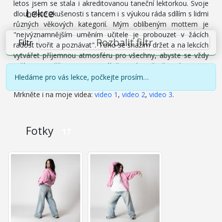
letos jsem se stala i akreditovanou taneční lektorkou. Svoje
Lekce
dlouholeté zkušenosti s tancem i s výukou ráda sdílím s lidmi
různých věkových kategorií. Mým oblíbeným mottem je
"nejvýznamnějším uměním učitele je probouzet v žácích
Rozbalit filtr
Filtr
radost tvořit a poznávat". Toho se snažím držet a na lekcích
vytvářet příjemnou atmosféru pro všechny, abyste se vždy
měli na co těšit :-). Momentálně se aktivně věnuji k-popu a
commercial/mtv stylu tance nebo takzvanému fusion.
Hledáme pro vás lekce, počkejte prosím…
Mrkněte i na moje videa:
video 1
,
video 2
,
video 3
.
Fotky
17