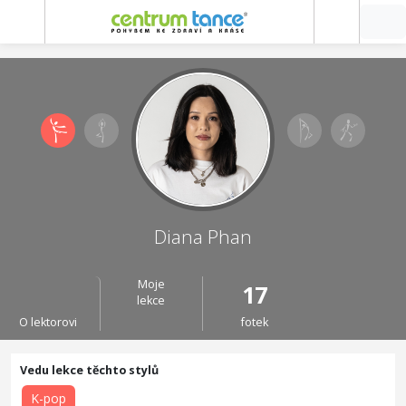
Diana Phan
Moje
17
lekce
O lektorovi
fotek
K-pop