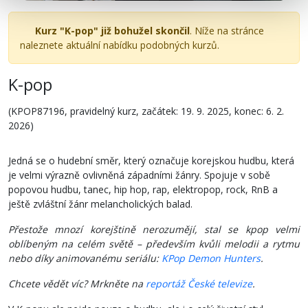
Kurz "K-pop" již bohužel skončil
. Níže na stránce
naleznete aktuální nabídku podobných kurzů.
K-pop
(KPOP87196, pravidelný kurz, začátek: 19. 9. 2025, konec: 6. 2.
2026)
Jedná se o hudební směr, který označuje korejskou hudbu, která
je velmi výrazně ovlivněná západními žánry. Spojuje v sobě
popovou hudbu, tanec, hip hop, rap, elektropop, rock, RnB a
ještě zvláštní žánr melancholických balad.
Přestože mnozí korejštině nerozumějí, stal se kpop velmi
oblíbeným na celém světě – především kvůli melodii a rytmu
nebo díky animovanému seriálu:
KPop Demon Hunters
.
Chcete vědět víc? Mrkněte na
reportáž České televize
.