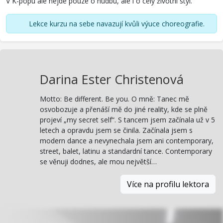
V K-popu ale nejde pouze o hudbu, ale i o celý životní styl.
Lekce kurzu na sebe navazují kvůli výuce choreografie.
Darina Ester Christenová
Motto: Be different. Be you. O mně: Tanec mě
osvobozuje a přenáší mě do jiné reality, kde se plně
projeví „my secret self“. S tancem jsem začínala už v 5
letech a opravdu jsem se činila. Začínala jsem s
modern dance a nevynechala jsem ani contemporary,
street, balet, latinu a standardní tance. Contemporary
se věnuji dodnes, ale mou největší…
Více na profilu lektora