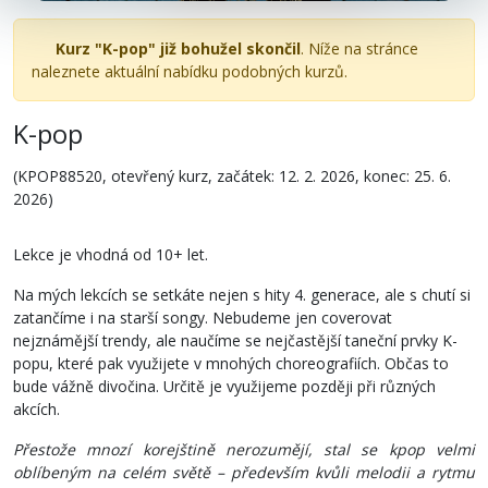
Kurz "K-pop" již bohužel skončil
. Níže na stránce
naleznete aktuální nabídku podobných kurzů.
K-pop
(KPOP88520, otevřený kurz, začátek: 12. 2. 2026, konec: 25. 6.
2026)
Lekce je vhodná od 10+ let.
Na mých lekcích se setkáte nejen s hity 4. generace, ale s chutí si
zatančíme i na starší songy. Nebudeme jen coverovat
nejznámější trendy, ale naučíme se nejčastější taneční prvky K-
popu, které pak využijete v mnohých choreografiích. Občas to
bude vážně divočina. Určitě je využijeme později při různých
akcích.
Přestože mnozí korejštině nerozumějí, stal se kpop velmi
oblíbeným na celém světě – především kvůli melodii a rytmu