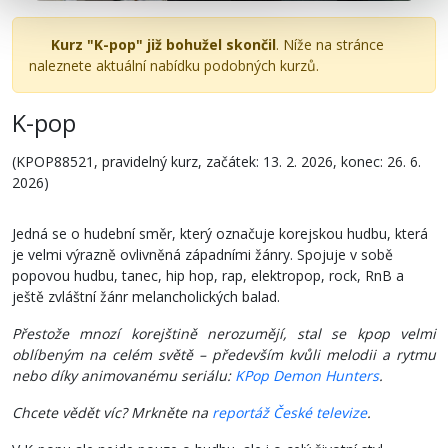
Kurz "K-pop" již bohužel skončil
. Níže na stránce
naleznete aktuální nabídku podobných kurzů.
K-pop
(KPOP88521, pravidelný kurz, začátek: 13. 2. 2026, konec: 26. 6.
2026)
Jedná se o hudební směr, který označuje korejskou hudbu, která
je velmi výrazně ovlivněná západními žánry. Spojuje v sobě
popovou hudbu, tanec, hip hop, rap, elektropop, rock, RnB a
ještě zvláštní žánr melancholických balad.
Přestože mnozí korejštině nerozumějí, stal se kpop velmi
oblíbeným na celém světě – především kvůli melodii a rytmu
nebo díky animovanému seriálu:
KPop Demon Hunters
.
Chcete vědět víc? Mrkněte na
reportáž České televize
.