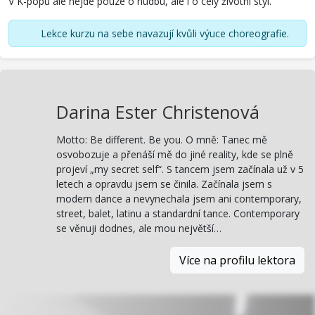
V K-popu ale nejde pouze o hudbu, ale i o celý životní styl.
Lekce kurzu na sebe navazují kvůli výuce choreografie.
Darina Ester Christenová
Motto: Be different. Be you. O mně: Tanec mě
osvobozuje a přenáší mě do jiné reality, kde se plně
projeví „my secret self“. S tancem jsem začínala už v 5
letech a opravdu jsem se činila. Začínala jsem s
modern dance a nevynechala jsem ani contemporary,
street, balet, latinu a standardní tance. Contemporary
se věnuji dodnes, ale mou největší…
Více na profilu lektora