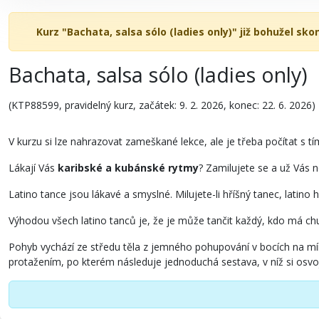
Kurz "Bachata, salsa sólo (ladies only)" již bohužel skon
Bachata, salsa sólo (ladies only)
(KTP88599, pravidelný kurz, začátek: 9. 2. 2026, konec: 22. 6. 2026)
V kurzu si lze nahrazovat zameškané lekce, ale je třeba počítat s tí
Lákají Vás
karibské a kubánské rytmy
? Zamilujete se a už Vás n
Latino tance jsou lákavé a smyslné. Milujete-li hříšný tanec, latino
Výhodou všech latino tanců je, že je může tančit každý, kdo má chuť
Pohyb vychází ze středu těla z jemného pohupování v bocích na mír
protažením, po kterém následuje jednoduchá sestava, v níž si osvo