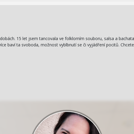
odobách. 15 let jsem tancovala ve folklorním souboru, salsa a bachata
ce baví ta svoboda, možnost vyblbnutí se či vyjádření pocitů. Chcet