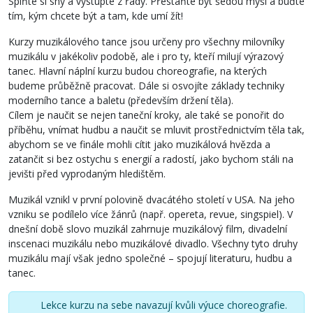
Splňte si sny a vystupte z řady. Přestaňte být šedou myší a buďte
tím, kým chcete být a tam, kde umí žít!
Kurzy muzikálového tance jsou určeny pro všechny milovníky
muzikálu v jakékoliv podobě, ale i pro ty, kteří milují výrazový
tanec. Hlavní náplní kurzu budou choreografie, na kterých
budeme průběžně pracovat. Dále si osvojíte základy techniky
moderního tance a baletu (především držení těla).
Cílem je naučit se nejen taneční kroky, ale také se ponořit do
příběhu, vnímat hudbu a naučit se mluvit prostřednictvím těla tak,
abychom se ve finále mohli cítit jako muzikálová hvězda a
zatančit si bez ostychu s energií a radostí, jako bychom stáli na
jevišti před vyprodaným hledištěm.
Muzikál vznikl v první polovině dvacátého století v USA. Na jeho
vzniku se podílelo více žánrů (např. opereta, revue, singspiel). V
dnešní době slovo muzikál zahrnuje muzikálový film, divadelní
inscenaci muzikálu nebo muzikálové divadlo. Všechny tyto druhy
muzikálu mají však jedno společné – spojují literaturu, hudbu a
tanec.
Lekce kurzu na sebe navazují kvůli výuce choreografie.