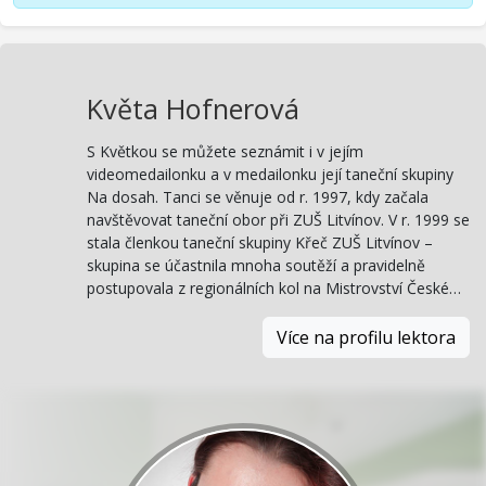
Květa Hofnerová
S Květkou se můžete seznámit i v jejím
videomedailonku a v medailonku její taneční skupiny
Na dosah. Tanci se věnuje od r. 1997, kdy začala
navštěvovat taneční obor při ZUŠ Litvínov. V r. 1999 se
stala členkou taneční skupiny Křeč ZUŠ Litvínov –
skupina se účastnila mnoha soutěží a pravidelně
postupovala z regionálních kol na Mistrovství České…
Více na profilu lektora