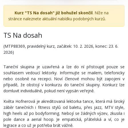
Kurz "TS Na dosah" již bohužel skončil
. Níže na
stránce naleznete aktuální nabídku podobných kurzů.
TS Na dosah
(MTP88369, pravidelný kurz, začátek: 10. 2. 2026, konec: 23. 6.
2026)
Taneční skupina je uzavřená a lze do ní přistoupit pouze se
souhlasem vedoucí lektorky. Informujte se mailem, telefonicky
nebo osobně na recepci. Noví členové mohou být zapojeni v
případě, že obstojí v konkurzu do taneční skupiny. Konkurz lze
domluvit individuálně, pokud není vypsán veřejně.
Květa Hofnerová je akreditovaná lektorka tance, která má široký
záběr tanečních i fitness stylů od baletu, přes jazz, MTV style,
high heels až po bodyforming. Nebojí se žádných výzev, zkusila i
pole dance a aerial hoop. Je empatická, přátelská a ví, co je
legrace a co už je potřeba brát vážně.