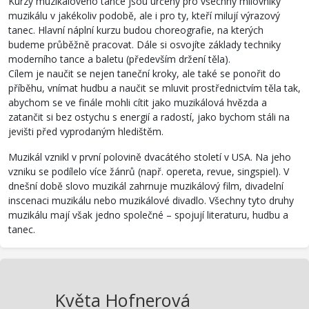
Kurzy muzikálového tance jsou určeny pro všechny milovníky
muzikálu v jakékoliv podobě, ale i pro ty, kteří milují výrazový
tanec. Hlavní náplní kurzu budou choreografie, na kterých
budeme průběžně pracovat. Dále si osvojíte základy techniky
moderního tance a baletu (především držení těla).
Cílem je naučit se nejen taneční kroky, ale také se ponořit do
příběhu, vnímat hudbu a naučit se mluvit prostřednictvím těla tak,
abychom se ve finále mohli cítit jako muzikálová hvězda a
zatančit si bez ostychu s energií a radostí, jako bychom stáli na
jevišti před vyprodaným hledištěm.
Muzikál vznikl v první polovině dvacátého století v USA. Na jeho
vzniku se podílelo více žánrů (např. opereta, revue, singspiel). V
dnešní době slovo muzikál zahrnuje muzikálový film, divadelní
inscenaci muzikálu nebo muzikálové divadlo. Všechny tyto druhy
muzikálu mají však jedno společné – spojují literaturu, hudbu a
tanec.
Květa Hofnerová