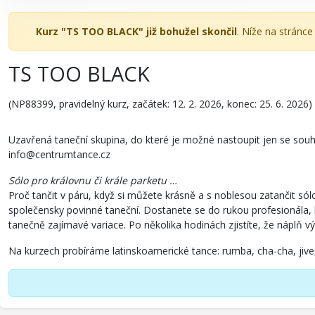
Kurz "TS TOO BLACK" již bohužel skončil
. Níže na stránc
TS TOO BLACK
(NP88399, pravidelný kurz, začátek: 12. 2. 2026, konec: 25. 6. 2026)
Uzavřená taneční skupina, do které je možné nastoupit jen se sou
info@centrumtance.cz
Sólo pro královnu či krále parketu …
Proč tančit v páru, když si můžete krásně a s noblesou zatančit só
společensky povinné taneční. Dostanete se do rukou profesionála, kte
tanečně zajímavé variace. Po několika hodinách zjistíte, že náplň vý
Na kurzech probíráme latinskoamerické tance: rumba, cha-cha, jive