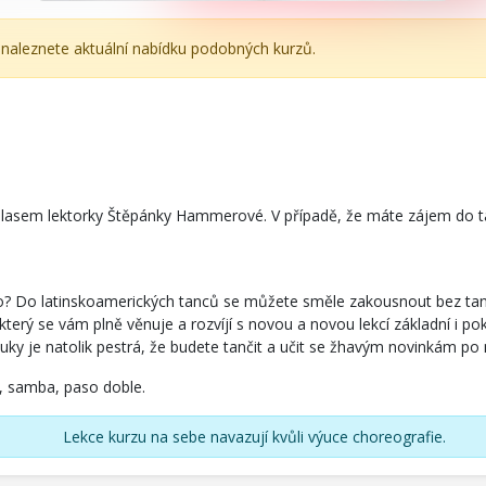
e naleznete aktuální nabídku podobných kurzů.
hlasem lektorky Štěpánky Hammerové. V případě, že máte zájem do ta
lo? Do latinskoamerických tanců se můžete směle zakousnout bez tanečn
rý se vám plně věnuje a rozvíjí s novou a novou lekcí základní i pokro
uky je natolik pestrá, že budete tančit a učit se žhavým novinkám po n
, samba, paso doble.
Lekce kurzu na sebe navazují kvůli výuce choreografie.