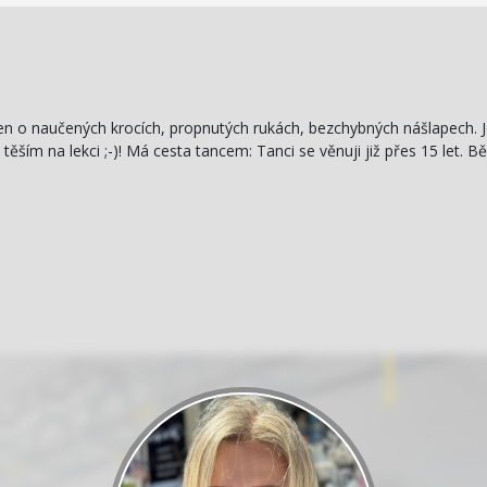
jen o naučených krocích, propnutých rukách, bezchybných nášlapech.
 těším na lekci ;-)! Má cesta tancem: Tanci se věnuji již přes 15 let.