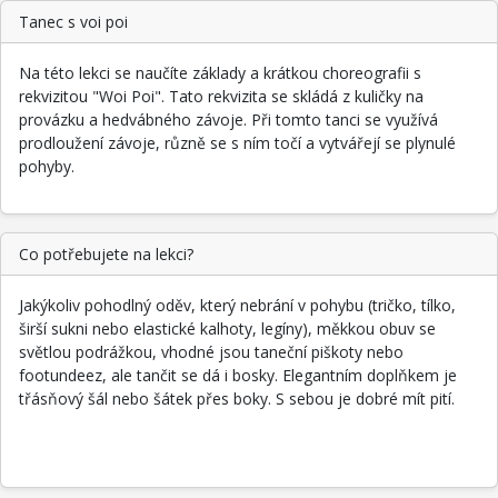
Tanec s voi poi
Na této lekci se naučíte základy a krátkou choreografii s
rekvizitou "Woi Poi". Tato rekvizita se skládá z kuličky na
provázku a hedvábného závoje. Při tomto tanci se využívá
prodloužení závoje, různě se s ním točí a vytvářejí se plynulé
pohyby.
Co potřebujete na lekci?
Jakýkoliv pohodlný oděv, který nebrání v pohybu (tričko, tílko,
širší sukni nebo elastické kalhoty, legíny), měkkou obuv se
světlou podrážkou, vhodné jsou taneční piškoty nebo
footundeez, ale tančit se dá i bosky. Elegantním doplňkem je
třásňový šál nebo šátek přes boky. S sebou je dobré mít pití.