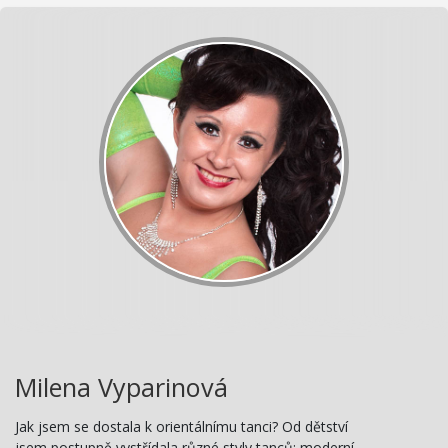
Milena Vyparinová
Jak jsem se dostala k orientálnímu tanci? Od dětství
jsem postupně vystřídala různé styly tanců: moderní,