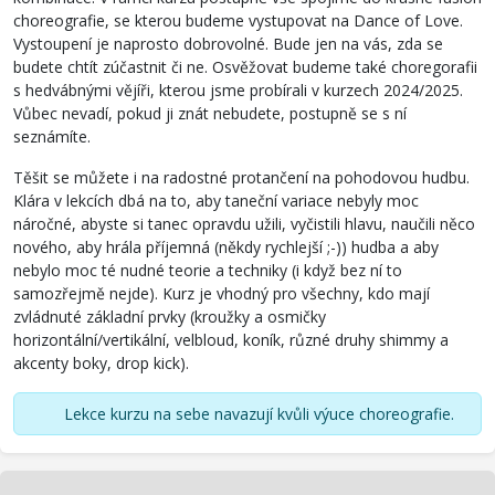
choreografie, se kterou budeme vystupovat na Dance of Love.
Vystoupení je naprosto dobrovolné. Bude jen na vás, zda se
budete chtít zúčastnit či ne. Osvěžovat budeme také choregorafii
s hedvábnými vějíři, kterou jsme probírali v kurzech 2024/2025.
Vůbec nevadí, pokud ji znát nebudete, postupně se s ní
seznámíte.
Těšit se můžete i na radostné protančení na pohodovou hudbu.
Klára v lekcích dbá na to, aby taneční variace nebyly moc
náročné, abyste si tanec opravdu užili, vyčistili hlavu, naučili něco
nového, aby hrála příjemná (někdy rychlejší ;-)) hudba a aby
nebylo moc té nudné teorie a techniky (i když bez ní to
samozřejmě nejde). Kurz je vhodný pro všechny, kdo mají
zvládnuté základní prvky (kroužky a osmičky
horizontální/vertikální, velbloud, koník, různé druhy shimmy a
akcenty boky, drop kick).
Lekce kurzu na sebe navazují kvůli výuce choreografie.