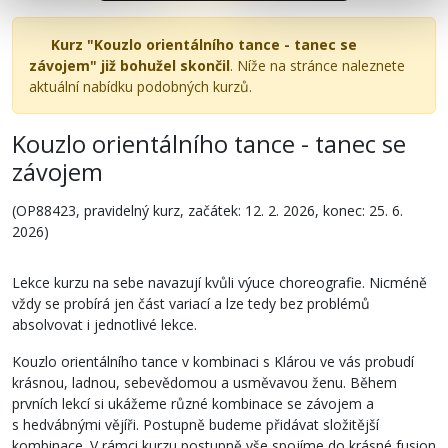
Kurz "Kouzlo orientálního tance - tanec se
závojem" již bohužel skončil
. Níže na stránce naleznete
aktuální nabídku podobných kurzů.
Kouzlo orientálního tance - tanec se
závojem
(OP88423, pravidelný kurz, začátek: 12. 2. 2026, konec: 25. 6.
2026)
Lekce kurzu na sebe navazují kvůli výuce choreografie. Nicméně
vždy se probírá jen část variací a lze tedy bez problémů
absolvovat i jednotlivé lekce.
Kouzlo orientálního tance v kombinaci s Klárou ve vás probudí
krásnou, ladnou, sebevědomou a usměvavou ženu. Během
prvních lekcí si ukážeme různé kombinace se závojem a
s hedvábnými vějíři. Postupně budeme přidávat složitější
kombinace. V rámci kurzu postupně vše spojíme do krásné fusion