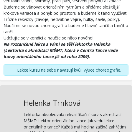
vertikální vlnění, shimmy, práci paží, vrstvení pohybů a izolace.
Budeme se věnovat orientálním rytmům a přidáme složitější
krokové variacea a pohyb po prostoru a budeme k tanci využívat
I různé rekvizity (závoje, hedvábné vějíře, hulky, šavle, poiky).
Naučíme se novou choreografii a budeme hlavně tančit a tančit a
tančit ...
Udržujte se v kondici a naučte se něco nového!
Na roztančené lekce s Vámi se těší lektorka Helenka
(Lektorka s akreditací MŠMT, která v Centru Tance vede
kurzy orientálního tance již od roku 2009).
Lekce kurzu na sebe navazují kvůli výuce choreografie.
Helenka Trnková
Lektorka absolvovala rekvalifikační kurz s akreditací
MŠMT: Lektor orientálního tance Jak vedu lekce
orientálního tance? Každá má hodina začíná zahřátím