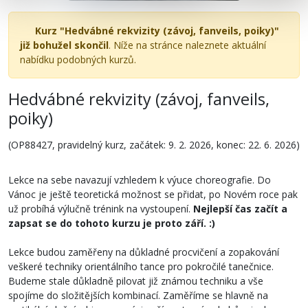
Kurz "Hedvábné rekvizity (závoj, fanveils, poiky)"
již bohužel skončil
. Níže na stránce naleznete aktuální
nabídku podobných kurzů.
Hedvábné rekvizity (závoj, fanveils,
poiky)
(OP88427, pravidelný kurz, začátek: 9. 2. 2026, konec: 22. 6. 2026)
Lekce na sebe navazují vzhledem k výuce choreografie. Do
Vánoc je ještě teoretická možnost se přidat, po Novém roce pak
už probíhá výlučně trénink na vystoupení.
Nejlepší čas začít a
zapsat se do tohoto kurzu je proto září. :)
Lekce budou zaměřeny na důkladné procvičení a zopakování
veškeré techniky orientálního tance pro pokročilé tanečnice.
Budeme stale důkladně pilovat již známou techniku a vše
spojíme do složitějších kombinací. Zaměříme se hlavně na