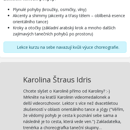
Plynulé pohyby (kroužky, osmičky, vlny)
Akcenty a shimmy (akcenty a třasy tělem – oblíbená esence
orientálního tance)
Kroky a otočky (základní arabský krok a mnoho dalších
zajímavých tanečních pohybů po prostoru)
Lekce kurzu na sebe navazují kvůli výuce choreografie.
Karolina Štraus Idris
Chcete slyšet o Karolině přímo od Karoliny? :-)
Mrkněte na kratší Karolinin videomedailonek a
delší videorozhovor. Lektor s více než dvacetiletou
zkušeností v oblasti orientálního tance a jógy ("Věřím,
že vědomý pohyb je cesta k poznání sebe sama a
následně je to cesta, která vede ven.") Zakladatelka,
trenérka a choreografka taneční skupiny…