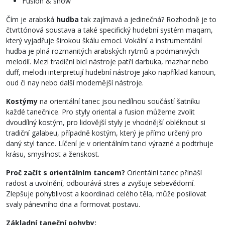
Fusion & show
Čím je arabská
hudba
tak zajímavá a jedinečná? Rozhodně je to
čtvrttónová soustava a také specifický hudební systém maqam,
který vyjadřuje širokou škálu emocí. Vokální a instrumentální
hudba je plná rozmanitých arabských rytmů a podmanivých
melodií. Mezi tradiční bicí nástroje patří darbuka, mazhar nebo
duff, melodii interpretují hudební nástroje jako například kanoun,
oud či nay nebo další modernější nástroje.
Kostýmy
na orientální tanec jsou nedílnou součástí šatníku
každé tanečnice. Pro styly oriental a fusion můžeme zvolit
dvoudílný kostým, pro lidovější styly je vhodnější obléknout si
tradiční galabeu, případně kostým, který je přímo určený pro
daný styl tance. Líčení je v orientálním tanci výrazné a podtrhuje
krásu, smyslnost a ženskost.
Proč začít s orientálním tancem?
Orientální tanec přináší
radost a uvolnění, odbourává stres a zvyšuje sebevědomí.
Zlepšuje pohyblivost a koordinaci celého těla, může posilovat
svaly pánevního dna a formovat postavu.
Základní taneční pohyby: