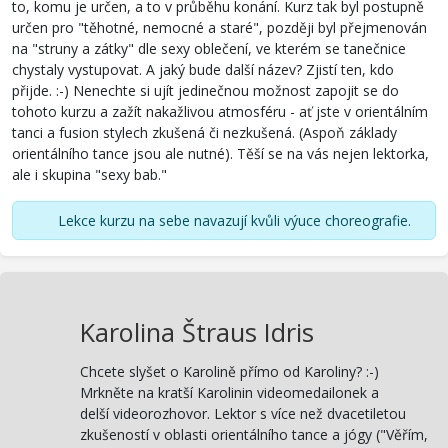
to, komu je určen, a to v průběhu konání. Kurz tak byl postupně
určen pro "těhotné, nemocné a staré", později byl přejmenován
na "struny a zátky" dle sexy oblečení, ve kterém se tanečnice
chystaly vystupovat. A jaký bude další název? Zjistí ten, kdo
přijde. :-) Nenechte si ujít jedinečnou možnost zapojit se do
tohoto kurzu a zažít nakažlivou atmosféru - ať jste v orientálním
tanci a fusion stylech zkušená či nezkušená. (Aspoň základy
orientálního tance jsou ale nutné). Těší se na vás nejen lektorka,
ale i skupina "sexy bab."
Lekce kurzu na sebe navazují kvůli výuce choreografie.
Karolina Štraus Idris
Chcete slyšet o Karolině přímo od Karoliny? :-)
Mrkněte na kratší Karolinin videomedailonek a
delší videorozhovor. Lektor s více než dvacetiletou
zkušeností v oblasti orientálního tance a jógy ("Věřím,