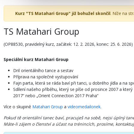
Kurz "TS Matahari Group" již bohužel skončil
. Níže na st
TS Matahari Group
(OP88530, pravidelný kurz, začátek: 12. 2. 2026, konec: 25. 6. 2026)
Speciální kurz Matahari Group
Dril orientálního tance a sestav
Příprava na společné vystupování
Fajn parta, která se ráda baví při tanci, u dobrého jídla a n
Sdílení našeho příběhu, který se píše od prosince 2007 a který
2017“ nebo „Orient Connection 2017 Praha“
Více o skupině
Matahari Group
a
videomedailonek
.
Pokud tě orientální tanec baví, pracuješ na sobě, nejsi úplný tan
Máte-li zájem o členství a účast na trénincích, prosíme, kontakt