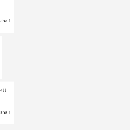
raha 1
čků
raha 1