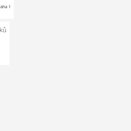
raha 1
čků