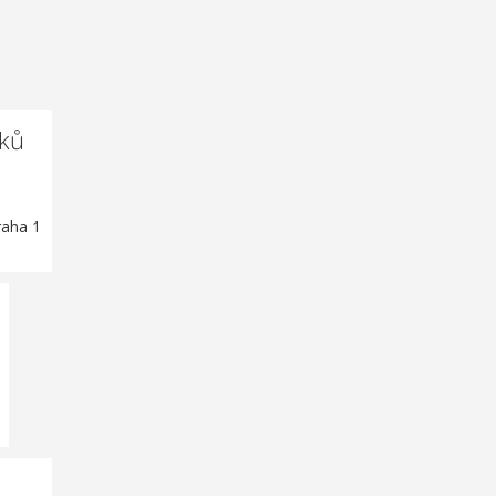
čků
raha 1