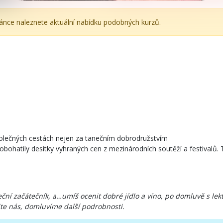
ránce naleznete aktuální nabídku podobných kurzů.
a společných cestách nejen za tanečním dobrodružstvím
 obohatily desítky vyhraných cen z mezinárodních soutěží a festivalů. 
eční začátečník, a…umíš ocenit dobré jídlo a víno, po domluvě s lekt
ujte nás, domluvíme další podrobnosti.