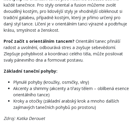
každé tanečnice. Pro styly oriental a fusion můžeme zvolit
dvoudílný kostým, pro lidovější styly je vhodnější obléknout si
tradiční galabeu, případně kostým, který je přímo určený pro
daný styl tance. Líčení je v orientálním tanci výrazné a podtrhuje
krásu, smyslnost a ženskost.
Proč začít s orientálním tancem?
Orientální tanec přináší
radost a uvolnění, odbourává stres a zvyšuje sebevědomí.
Zlepšuje pohyblivost a koordinaci celého těla, může posilovat
svaly pánevního dna a formovat postavu.
Základní taneční pohyby:
Plynulé pohyby (kroužky, osmičky, vlny)
Akcenty a shimmy (akcenty a třasy tělem – oblíbená esence
orientálního tance)
Kroky a otočky (základní arabský krok a mnoho dalších
zajímavých tanečních pohybů po prostoru)
Zdroj: Katka Derouet