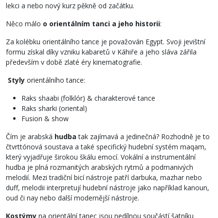
lekci a nebo nový kurz pěkně od začátku.
Něco málo
o orientálním tanci a jeho historii
:
Za kolébku orientálního tance je považován Egypt. Svoji jevištní
formu získal díky vzniku kabaretů v Káhiře a jeho sláva zářila
především v době zlaté éry kinematografie.
Styly
orientálního tance:
Raks shaabi (folklór) & charakterové tance
Raks sharki (oriental)
Fusion & show
Čím je arabská
hudba
tak zajímavá a jedinečná? Rozhodně je to
čtvrttónová soustava a také specifický hudební systém maqam,
který vyjadřuje širokou škálu emocí. Vokální a instrumentální
hudba je plná rozmanitých arabských rytmů a podmanivých
melodií. Mezi tradiční bicí nástroje patří darbuka, mazhar nebo
duff, melodii interpretují hudební nástroje jako například kanoun,
oud či nay nebo další modernější nástroje.
Kostýmy
na orientální tanec jsou nedílnou součástí šatníku