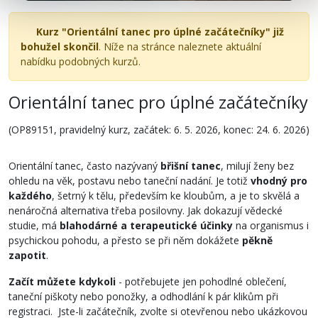
Kurz "Orientální tanec pro úplné začátečníky" již
bohužel skončil
. Níže na stránce naleznete aktuální
nabídku podobných kurzů.
Orientální tanec pro úplné začátečníky
(OP89151, pravidelný kurz, začátek: 6. 5. 2026, konec: 24. 6. 2026)
Orientální tanec, často nazývaný
břišní tanec
, milují ženy bez
ohledu na věk, postavu nebo taneční nadání. Je totiž
vhodný pro
každého
, šetrný k tělu, především ke kloubům, a je to skvělá a
nenáročná alternativa třeba posilovny. Jak dokazují vědecké
studie, má
blahodárné a terapeutické účinky
na organismus i
psychickou pohodu, a přesto se při něm dokážete
pěkně
zapotit
.
Začít můžete kdykoli
- potřebujete jen pohodlné oblečení,
taneční piškoty nebo ponožky, a odhodlání k pár klikům při
registraci. Jste-li začátečník, zvolte si otevřenou nebo ukázkovou