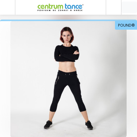
POUND®