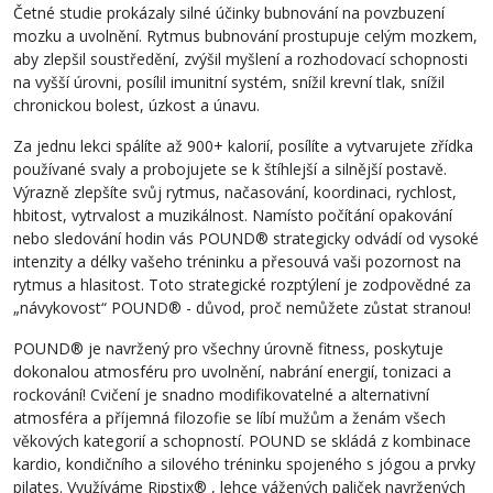
Četné studie prokázaly silné účinky bubnování na povzbuzení
mozku a uvolnění. Rytmus bubnování prostupuje celým mozkem,
aby zlepšil soustředění, zvýšil myšlení a rozhodovací schopnosti
na vyšší úrovni, posílil imunitní systém, snížil krevní tlak, snížil
chronickou bolest, úzkost a únavu.
Za jednu lekci spálíte až 900+ kalorií, posílíte a vytvarujete zřídka
používané svaly a probojujete se k štíhlejší a silnější postavě.
Výrazně zlepšíte svůj rytmus, načasování, koordinaci, rychlost,
hbitost, vytrvalost a muzikálnost. Namísto počítání opakování
nebo sledování hodin vás POUND® strategicky odvádí od vysoké
intenzity a délky vašeho tréninku a přesouvá vaši pozornost na
rytmus a hlasitost. Toto strategické rozptýlení je zodpovědné za
„návykovost“ POUND® - důvod, proč nemůžete zůstat stranou!
POUND® je navržený pro všechny úrovně fitness, poskytuje
dokonalou atmosféru pro uvolnění, nabrání energií, tonizaci a
rockování! Cvičení je snadno modifikovatelné a alternativní
atmosféra a příjemná filozofie se líbí mužům a ženám všech
věkových kategorií a schopností. POUND se skládá z kombinace
kardio, kondičního a silového tréninku spojeného s jógou a prvky
pilates. Využíváme Ripstix® , lehce vážených paliček navržených