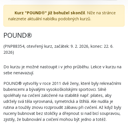
Kurz "POUND®" již bohužel skončil
. Níže na stránce
naleznete aktuální nabídku podobných kurzů.
POUND®
(PNP88354, otevřený kurz, začátek: 9. 2. 2026, konec: 22. 6.
2026)
Do kurzu je možné nastoupit i v jeho průběhu. Lekce v kurzu na
sebe nenavazují.
POUND® vytvořily v roce 2011 dvě ženy, které byly rekreačními
bubenicemi a bývalými vysokoškolskými sportovci. Silně
spoléhaly na cvičení založené na stabilitě např. pilates, aby
udržely svá těla vyrovnaná, symetrická a štíhlá. Ale nudila je
rutina a toužily znovu rozproudit zábavu při cvičení. Až když byly
nuceny bubnovat bez stoličky a dřepnout si nad bicí soupravou,
zjistily, že bubnování a cvičení mohou být jedno a totéž.