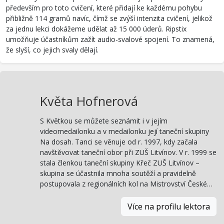
především pro toto cvičení, které přidají ke každému pohybu
přibližně 114 gramů navíc, čímž se zvýší intenzita cvičení, jelikož
za jednu lekci dokážeme udělat až 15 000 úderů. Ripstix
umožňuje účastníkům zažít audio-svalové spojení. To znamená,
že slyší, co jejich svaly dělají.
Květa Hofnerová
S Květkou se můžete seznámit i v jejím
videomedailonku a v medailonku její taneční skupiny
Na dosah. Tanci se věnuje od r. 1997, kdy začala
navštěvovat taneční obor při ZUŠ Litvínov. V r. 1999 se
stala členkou taneční skupiny Křeč ZUŠ Litvínov –
skupina se účastnila mnoha soutěží a pravidelně
postupovala z regionálních kol na Mistrovství České…
Více na profilu lektora