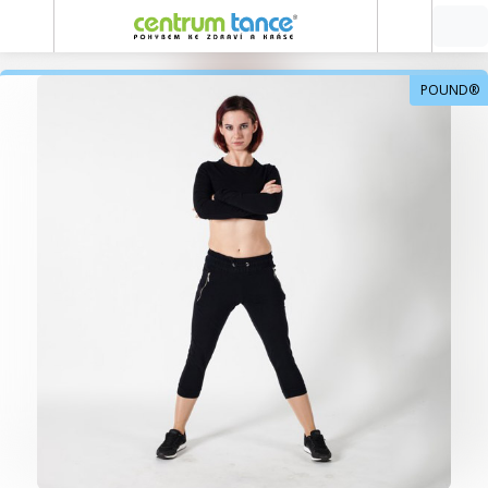
POUND®