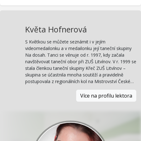
Květa Hofnerová
S Květkou se můžete seznámit i v jejím
videomedailonku a v medailonku její taneční skupiny
Na dosah. Tanci se věnuje od r. 1997, kdy začala
navštěvovat taneční obor při ZUŠ Litvínov. V r. 1999 se
stala členkou taneční skupiny Křeč ZUŠ Litvínov –
skupina se účastnila mnoha soutěží a pravidelně
postupovala z regionálních kol na Mistrovství České…
Více na profilu lektora