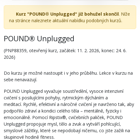
Kurz "POUND® Unplugged" již bohužel skončil
. Níže
na stránce naleznete aktuální nabídku podobných kurzů.
POUND® Unplugged
(PNP88359, otevřený kurz, začátek: 11. 2. 2026, konec: 24. 6.
2026)
Do kurzu je možné nastoupit i v jeho průběhu. Lekce v kurzu na
sebe nenavazují.
POUND Unplugged vyvažuje soustředění, vysoce intenzivní
cvičení s posilujícími pohyby, rytmickým dýcháním a
meditací. Rychlé, efektivní a náročné cvičení je navrženo tak, aby
podpořilo zdraví a kondici celého těla – mentálně, fyzicky i
emocionálně. Pomocí Ripstix®, cvičebních paliček, POUND
Unplugged propojuje mysl, tělo a zvuk a vytváří pohlcující,
smyslové zážitky, které se nepodobají ničemu, co jste zažili na
skupinové hodině fitness.