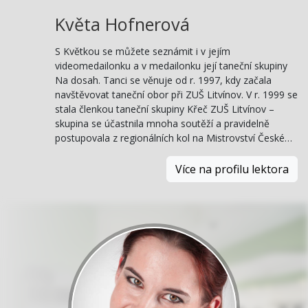
Květa Hofnerová
S Květkou se můžete seznámit i v jejím
videomedailonku a v medailonku její taneční skupiny
Na dosah. Tanci se věnuje od r. 1997, kdy začala
navštěvovat taneční obor při ZUŠ Litvínov. V r. 1999 se
stala členkou taneční skupiny Křeč ZUŠ Litvínov –
skupina se účastnila mnoha soutěží a pravidelně
postupovala z regionálních kol na Mistrovství České…
Více na profilu lektora