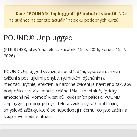
Kurz "POUND® Unplugged" již bohužel skončil
. Níže
na stránce naleznete aktuální nabídku podobných kurzů.
POUND® Unplugged
(PNP89438, otevřená lekce, začátek: 15. 7. 2026, konec: 15. 7.
2026)
POUND Unplugged vyvažuje soustředění, vysoce intenzivní
cvičení s posilujícími pohyby, rytmickým dýcháním a
meditací. Rychlé, efektivní a náročné cvičení je navrženo tak, aby
podpořilo zdraví a kondici celého těla – mentálně, fyzicky i
emocionálně. Pomocí Ripstix®, cvičebních paliček, POUND
Unplugged propojuje mysl, tělo a zvuk a vytváří pohlcující,
smyslové zážitky, které se nepodobají ničemu, co jste zažili na
skupinové hodině fitness.