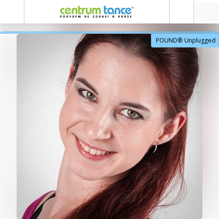
POUND® Unplugged